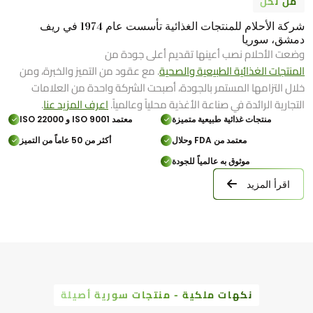
من نحن
شركة الأحلام للمنتجات الغذائية تأسست عام 1974 في ريف
دمشق، سوريا
وضعت الأحلام نصب أعينها تقديم أعلى جودة من
المنتجات الغذائية الطبيعية والصحية
. مع عقود من التميز والخبرة، ومن
خلال التزامها المستمر بالجودة، أصبحت الشركة واحدة من العلامات
التجارية الرائدة في صناعة الأغذية محلياً وعالمياً.
اعرف المزيد عنا
.
منتجات غذائية طبيعية متميزة
معتمد ISO 9001 و ISO 22000
معتمد من FDA وحلال
أكثر من 50 عاماً من التميز
موثوق به عالمياً للجودة
اقرأ المزيد
نكهات ملكية - منتجات سورية أصيلة