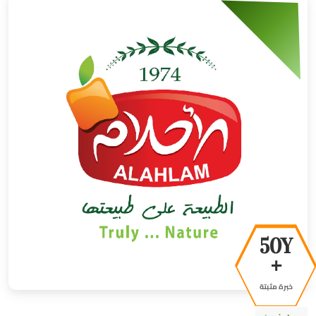
50Y
+
خبرة مثبتة