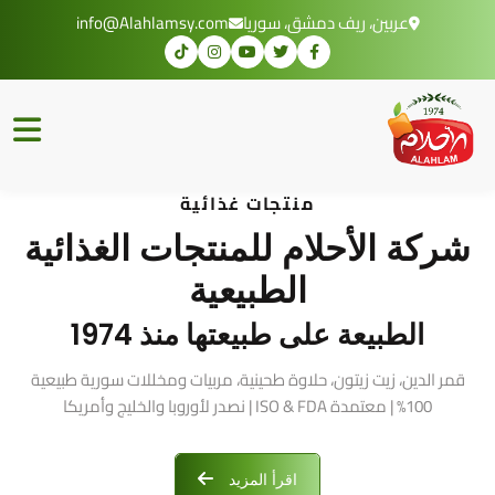
عربين، ريف دمشق، سوريا
info@Alahlamsy.com
منتجات غذائية
شركة الأحلام للمنتجات الغذائية
الطبيعية
الطبيعة على طبيعتها منذ 1974
قمر الدين، زيت زيتون، حلاوة طحينية، مربيات ومخللات سورية طبيعية
100% | معتمدة ISO & FDA | نصدر لأوروبا والخليج وأمريكا
اقرأ المزيد