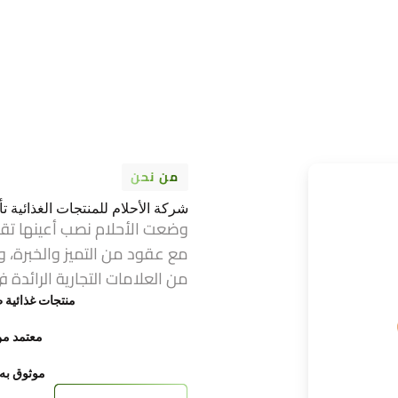
من نحن
شركة الأحلام للمنتجات الغذائية تأسست عام 1974 ف
وضعت الأحلام نصب أعينها تق
مع عقود من التميز والخبرة، و
من العلامات التجارية الرائدة ف
منتجات غذائية ط
معتمد من FDA وح
موثوق به ع