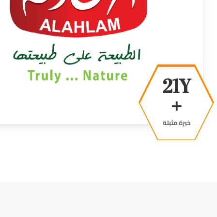
38Y
+
خبرة مثبتة