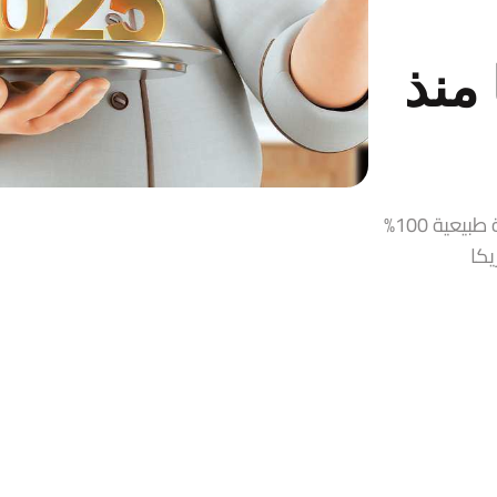
منذ
قمر الدين، زيت زيتون، حلاوة طحينية، مربيات ومخللات سورية طبيعية 100%