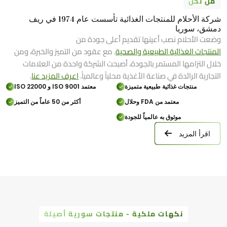
من نحن
شركة الأحلام للمنتجات الغذائية تأسست عام 1974 في ريف
دمشق، سوريا
وضعت الأحلام نصب أعينها تقديم أعلى جودة من
المنتجات الغذائية الطبيعية والصحية
. مع عقود من التميز والخبرة، ومن
خلال التزامها المستمر بالجودة، أصبحت الشركة واحدة من العلامات
التجارية الرائدة في صناعة الأغذية محلياً وعالمياً.
اعرف المزيد عنا
.
منتجات غذائية طبيعية متميزة
معتمد ISO 9001 و ISO 22000
معتمد من FDA وحلال
أكثر من 50 عاماً من التميز
موثوق به عالمياً للجودة
اقرأ المزيد
نكهات ملكية - منتجات سورية أصيلة