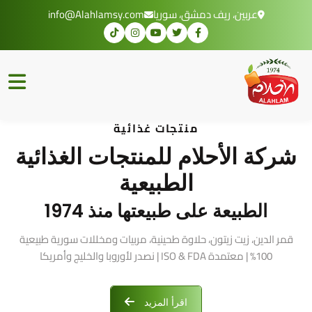
عربين، ريف دمشق، سوريا
info@Alahlamsy.com
منتجات غذائية
شركة الأحلام للمنتجات الغذائية
الطبيعية
الطبيعة على طبيعتها منذ 1974
قمر الدين، زيت زيتون، حلاوة طحينية، مربيات ومخللات سورية طبيعية
100% | معتمدة ISO & FDA | نصدر لأوروبا والخليج وأمريكا
اقرأ المزيد