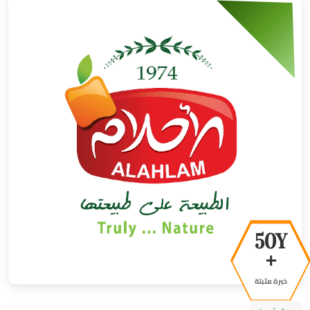
50Y
+
خبرة مثبتة