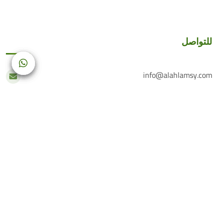
للتواصل
info@alahlamsy.com
عربين، ريف دمشق، سوريا
خدمة العملاء
+(963) 935 222 202
الرقم الأرضي
+(963) 114 076