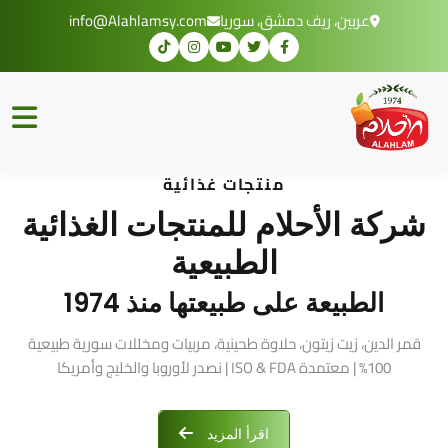
عربين، ريف دمشق، سوريا
info@Alahlamsy.com
منتجات غذائية
شركة الأحلام للمنتجات الغذائية
الطبيعية
الطبيعة على طبيعتها منذ 1974
قمر الدين، زيت زيتون، حلاوة طحينية، مربيات ومخللات سورية طبيعية
100% | معتمدة ISO & FDA | نصدر لأوروبا والخليج وأمريكا
اقرأ المزيد