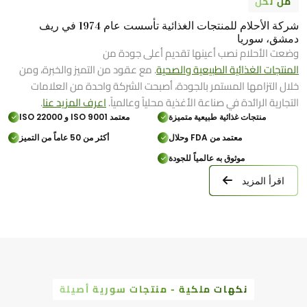
من نحن
شركة الأحلام للمنتجات الغذائية تأسست عام 1974 في ريف
دمشق، سوريا
وضعت الأحلام نصب أعينها تقديم أعلى جودة من
المنتجات الغذائية الطبيعية والصحية
. مع عقود من التميز والخبرة، ومن
خلال التزامها المستمر بالجودة، أصبحت الشركة واحدة من العلامات
التجارية الرائدة في صناعة الأغذية محلياً وعالمياً.
اعرف المزيد عنا
.
منتجات غذائية طبيعية متميزة
معتمد ISO 9001 و ISO 22000
معتمد من FDA وحلال
أكثر من 50 عاماً من التميز
موثوق به عالمياً للجودة
اقرأ المزيد
نكهات ملكية - منتجات سورية أصيلة