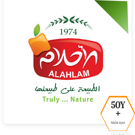
50Y
+
خبرة مثبتة