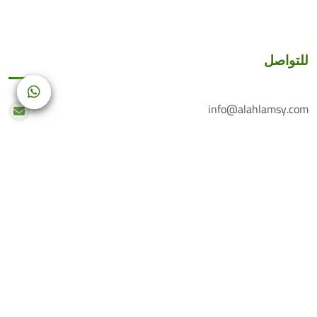
للتواصل
info@alahlamsy.com
عربين، ريف دمشق، سوريا
خدمة العملاء
+(963) 935 222 202
الرقم الأرضي
+(963) 114 076