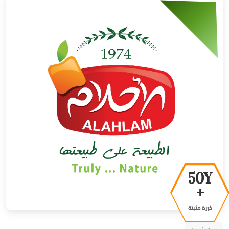
50Y
+
خبرة مثبتة