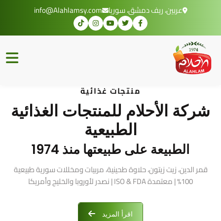
عربين، ريف دمشق، سوريا
info@Alahlamsy.com
منتجات غذائية
شركة الأحلام للمنتجات الغذائية
الطبيعية
الطبيعة على طبيعتها منذ 1974
قمر الدين، زيت زيتون، حلاوة طحينية، مربيات ومخللات سورية طبيعية
100% | معتمدة ISO & FDA | نصدر لأوروبا والخليج وأمريكا
اقرأ المزيد