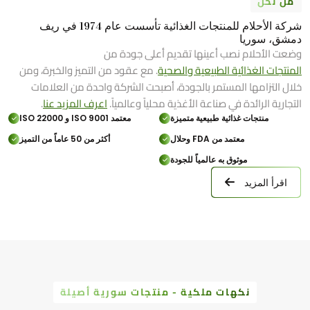
من نحن
شركة الأحلام للمنتجات الغذائية تأسست عام 1974 في ريف
دمشق، سوريا
وضعت الأحلام نصب أعينها تقديم أعلى جودة من
المنتجات الغذائية الطبيعية والصحية
. مع عقود من التميز والخبرة، ومن
خلال التزامها المستمر بالجودة، أصبحت الشركة واحدة من العلامات
التجارية الرائدة في صناعة الأغذية محلياً وعالمياً.
اعرف المزيد عنا
.
منتجات غذائية طبيعية متميزة
معتمد ISO 9001 و ISO 22000
معتمد من FDA وحلال
أكثر من 50 عاماً من التميز
موثوق به عالمياً للجودة
اقرأ المزيد
نكهات ملكية - منتجات سورية أصيلة