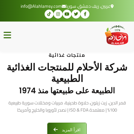
عربين، ريف دمشق، سوريا
info@Alahlamsy.com
منتجات غذائية
شركة الأحلام للمنتجات الغذائية
الطبيعية
الطبيعة على طبيعتها منذ 1974
قمر الدين، زيت زيتون، حلاوة طحينية، مربيات ومخللات سورية طبيعية
100% | معتمدة ISO & FDA | نصدر لأوروبا والخليج وأمريكا
اقرأ المزيد