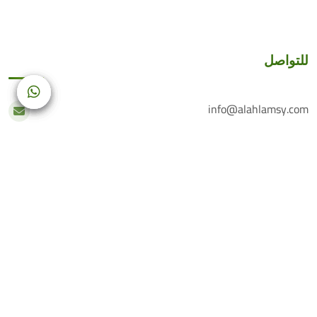
للتواصل
info@alahlamsy.com
عربين، ريف دمشق، سوريا
خدمة العملاء
+(963) 935 222 202
الرقم الأرضي
+(963) 114 076