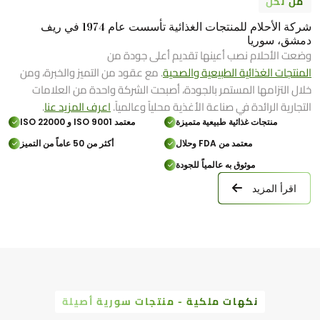
من نحن
شركة الأحلام للمنتجات الغذائية تأسست عام 1974 في ريف
دمشق، سوريا
وضعت الأحلام نصب أعينها تقديم أعلى جودة من
المنتجات الغذائية الطبيعية والصحية
. مع عقود من التميز والخبرة، ومن
خلال التزامها المستمر بالجودة، أصبحت الشركة واحدة من العلامات
التجارية الرائدة في صناعة الأغذية محلياً وعالمياً.
اعرف المزيد عنا
.
منتجات غذائية طبيعية متميزة
معتمد ISO 9001 و ISO 22000
معتمد من FDA وحلال
أكثر من 50 عاماً من التميز
موثوق به عالمياً للجودة
اقرأ المزيد
نكهات ملكية - منتجات سورية أصيلة