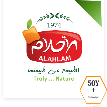
50Y
+
خبرة مثبتة