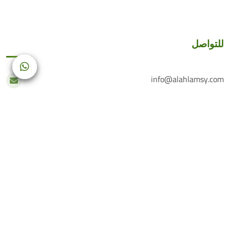
للتواصل
info@alahlamsy.com
عربين، ريف دمشق، سوريا
خدمة العملاء
+(963) 935 222 202
الرقم الأرضي
+(963) 114 076