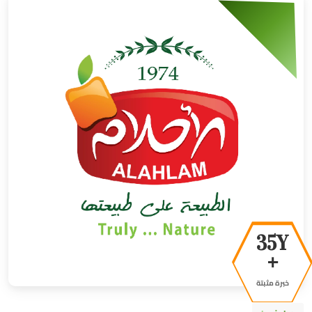
48Y
+
خبرة مثبتة