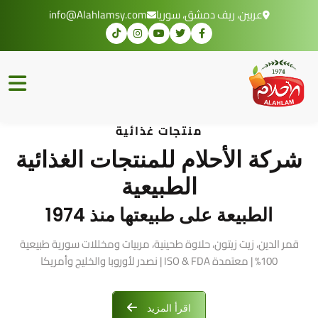
عربين، ريف دمشق، سوريا
info@Alahlamsy.com
منتجات غذائية
شركة الأحلام للمنتجات الغذائية
الطبيعية
الطبيعة على طبيعتها منذ 1974
قمر الدين، زيت زيتون، حلاوة طحينية، مربيات ومخللات سورية طبيعية
100% | معتمدة ISO & FDA | نصدر لأوروبا والخليج وأمريكا
اقرأ المزيد