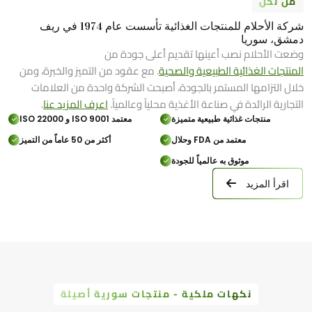
من نحن
شركة الأحلام للمنتجات الغذائية تأسست عام 1974 في ريف
دمشق، سوريا
وضعت الأحلام نصب أعينها تقديم أعلى جودة من
المنتجات الغذائية الطبيعية والصحية
. مع عقود من التميز والخبرة، ومن
خلال التزامها المستمر بالجودة، أصبحت الشركة واحدة من العلامات
التجارية الرائدة في صناعة الأغذية محلياً وعالمياً.
اعرف المزيد عنا
.
منتجات غذائية طبيعية متميزة
معتمد ISO 9001 و ISO 22000
معتمد من FDA وحلال
أكثر من 50 عاماً من التميز
موثوق به عالمياً للجودة
اقرأ المزيد
نكهات ملكية - منتجات سورية أصيلة