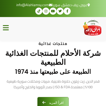
عربين، ريف دمشق، سوريا
info@Alahlamsy.com
منتجات غذائية
شركة الأحلام للمنتجات الغذائية
الطبيعية
الطبيعة على طبيعتها منذ 1974
قمر الدين، زيت زيتون، حلاوة طحينية، مربيات ومخللات سورية طبيعية
100% | معتمدة ISO & FDA | نصدر لأوروبا والخليج وأمريكا
اقرأ المزيد