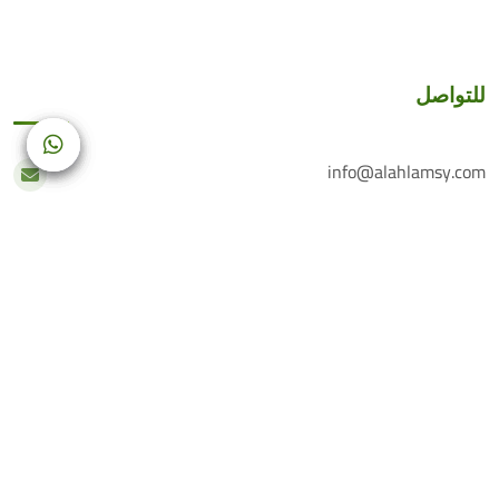
للتواصل
info@alahlamsy.com
عربين، ريف دمشق، سوريا
خدمة العملاء
+(963) 935 222 202
الرقم الأرضي
+(963) 114 076