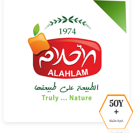
50Y
+
خبرة مثبتة