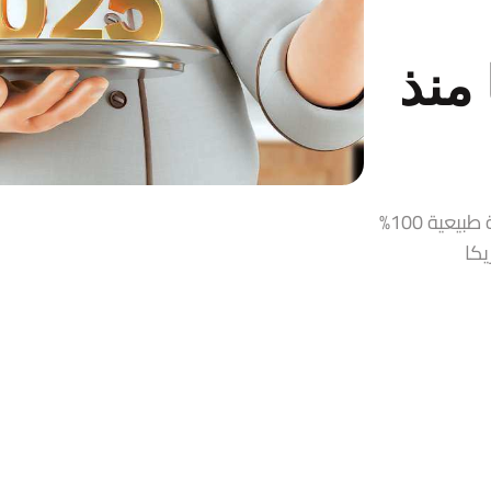
منذ
قمر الدين، زيت زيتون، حلاوة طحينية، مربيات ومخللات سورية طبيعية 100%