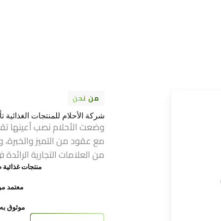
من نحن
شركة الأحلام للمنتجات الغذائية تأسست عام 1974 ف
وضعت الأحلام نصب أعينها تق
مع عقود من التميز والخبرة، و
من العلامات التجارية الرائدة ف
منتجات غذائية ط
معتمد من FDA وح
موثوق به ع