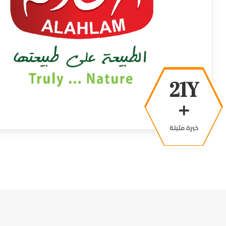
39Y
+
خبرة مثبتة