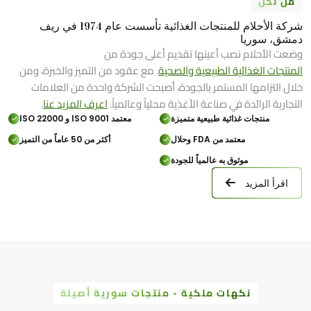
من نحن
شركة الأحلام للمنتجات الغذائية تأسست عام 1974 في ريف
دمشق، سوريا
وضعت الأحلام نصب أعينها تقديم أعلى جودة من
المنتجات الغذائية الطبيعية والصحية
. مع عقود من التميز والخبرة، ومن
خلال التزامها المستمر بالجودة، أصبحت الشركة واحدة من العلامات
التجارية الرائدة في صناعة الأغذية محلياً وعالمياً.
اعرف المزيد عنا
.
منتجات غذائية طبيعية متميزة
معتمد ISO 9001 و ISO 22000
معتمد من FDA وحلال
أكثر من 50 عاماً من التميز
موثوق به عالمياً للجودة
اقرأ المزيد
نكهات ملكية - منتجات سورية أصيلة