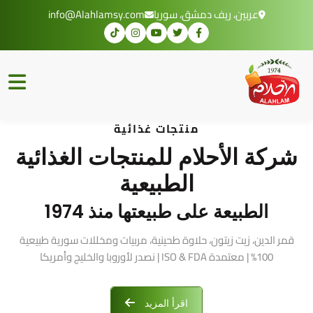
عربين، ريف دمشق، سوريا
info@Alahlamsy.com
منتجات غذائية
شركة الأحلام للمنتجات الغذائية
الطبيعية
الطبيعة على طبيعتها منذ 1974
قمر الدين، زيت زيتون، حلاوة طحينية، مربيات ومخللات سورية طبيعية
100% | معتمدة ISO & FDA | نصدر لأوروبا والخليج وأمريكا
اقرأ المزيد