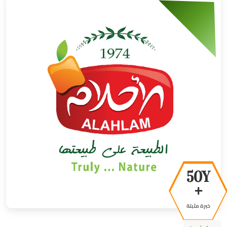
50Y
+
خبرة مثبتة