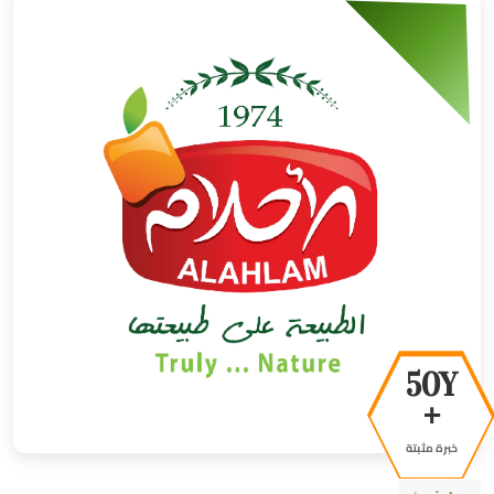
50Y
+
خبرة مثبتة