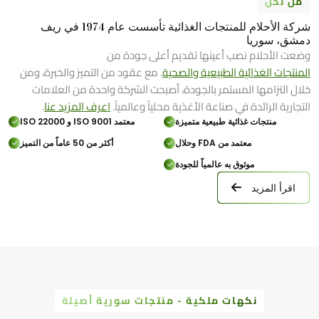
من نحن
شركة الأحلام للمنتجات الغذائية تأسست عام 1974 في ريف
دمشق، سوريا
وضعت الأحلام نصب أعينها تقديم أعلى جودة من
المنتجات الغذائية الطبيعية والصحية
. مع عقود من التميز والخبرة، ومن
خلال التزامها المستمر بالجودة، أصبحت الشركة واحدة من العلامات
التجارية الرائدة في صناعة الأغذية محلياً وعالمياً.
اعرف المزيد عنا
.
منتجات غذائية طبيعية متميزة
معتمد ISO 9001 و ISO 22000
معتمد من FDA وحلال
أكثر من 50 عاماً من التميز
موثوق به عالمياً للجودة
اقرأ المزيد
نكهات ملكية - منتجات سورية أصيلة