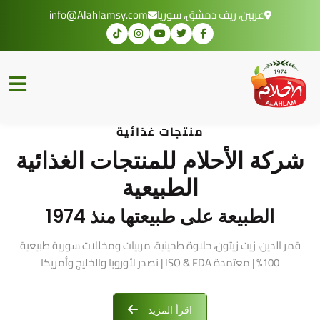
عربين، ريف دمشق، سوريا
info@Alahlamsy.com
منتجات غذائية
شركة الأحلام للمنتجات الغذائية
الطبيعية
الطبيعة على طبيعتها منذ 1974
قمر الدين، زيت زيتون، حلاوة طحينية، مربيات ومخللات سورية طبيعية
100% | معتمدة ISO & FDA | نصدر لأوروبا والخليج وأمريكا
اقرأ المزيد