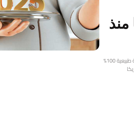
منذ
قمر الدين، زيت زيتون، حلاوة طحينية، مربيات ومخللات سورية طبيعية 100%