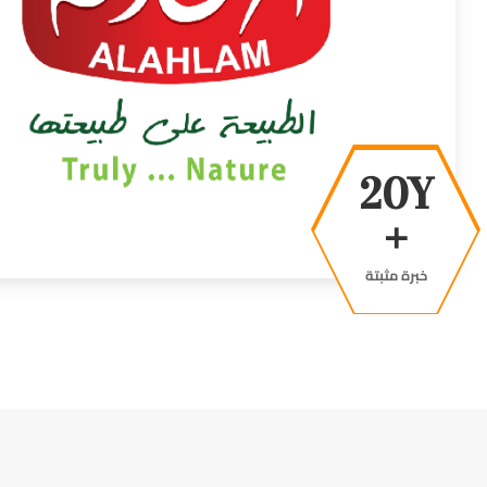
38Y
+
خبرة مثبتة