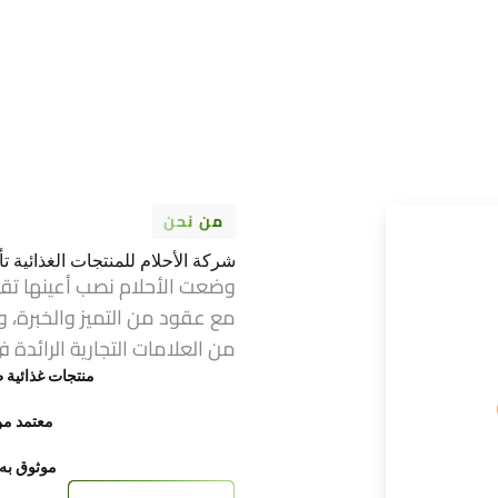
من نحن
شركة الأحلام للمنتجات الغذائية تأسست عام 1974 ف
وضعت الأحلام نصب أعينها تق
مع عقود من التميز والخبرة، و
من العلامات التجارية الرائدة ف
منتجات غذائية ط
معتمد من FDA وح
موثوق به ع