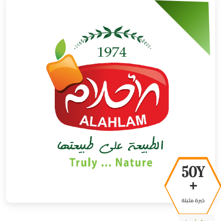
50Y
+
خبرة مثبتة