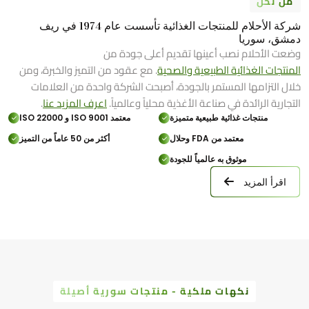
من نحن
شركة الأحلام للمنتجات الغذائية تأسست عام 1974 في ريف
دمشق، سوريا
وضعت الأحلام نصب أعينها تقديم أعلى جودة من
المنتجات الغذائية الطبيعية والصحية
. مع عقود من التميز والخبرة، ومن
خلال التزامها المستمر بالجودة، أصبحت الشركة واحدة من العلامات
التجارية الرائدة في صناعة الأغذية محلياً وعالمياً.
اعرف المزيد عنا
.
منتجات غذائية طبيعية متميزة
معتمد ISO 9001 و ISO 22000
معتمد من FDA وحلال
أكثر من 50 عاماً من التميز
موثوق به عالمياً للجودة
اقرأ المزيد
نكهات ملكية - منتجات سورية أصيلة