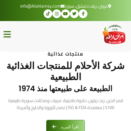
عربين، ريف دمشق، سوريا
info@Alahlamsy.com
منتجات غذائية
شركة الأحلام للمنتجات الغذائية
الطبيعية
الطبيعة على طبيعتها منذ 1974
قمر الدين، زيت زيتون، حلاوة طحينية، مربيات ومخللات سورية طبيعية
100% | معتمدة ISO & FDA | نصدر لأوروبا والخليج وأمريكا
اقرأ المزيد