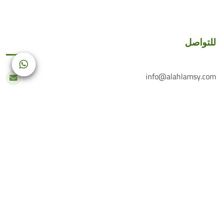
للتواصل
info@alahlamsy.com
عربين، ريف دمشق، سوريا
خدمة العملاء
+(963) 935 222 202
الرقم الأرضي
+(963) 114 076