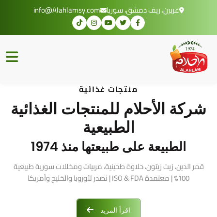
عربين، ريف دمشق، سوريا
info@Alahlamsy.com
منتجات غذائية
شركة الأحلام للمنتجات الغذائية
الطبيعية
الطبيعة على طبيعتها منذ 1974
قمر الدين، زيت زيتون، حلاوة طحينية، مربيات ومخللات سورية طبيعية
100% | معتمدة ISO & FDA | نصدر لأوروبا والخليج وأمريكا
اقرأ المزيد