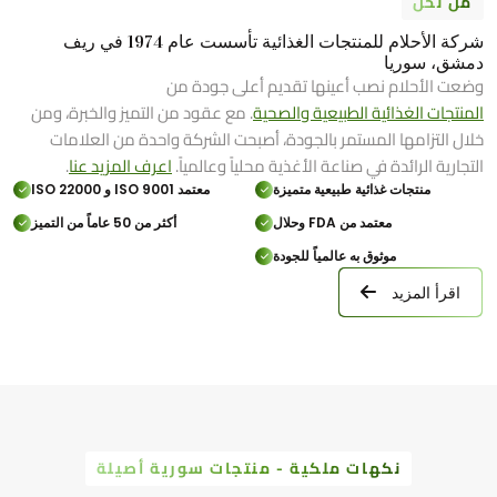
من نحن
شركة الأحلام للمنتجات الغذائية تأسست عام 1974 في ريف
دمشق، سوريا
وضعت الأحلام نصب أعينها تقديم أعلى جودة من
المنتجات الغذائية الطبيعية والصحية
. مع عقود من التميز والخبرة، ومن
خلال التزامها المستمر بالجودة، أصبحت الشركة واحدة من العلامات
التجارية الرائدة في صناعة الأغذية محلياً وعالمياً.
اعرف المزيد عنا
.
منتجات غذائية طبيعية متميزة
معتمد ISO 9001 و ISO 22000
معتمد من FDA وحلال
أكثر من 50 عاماً من التميز
موثوق به عالمياً للجودة
اقرأ المزيد
نكهات ملكية - منتجات سورية أصيلة