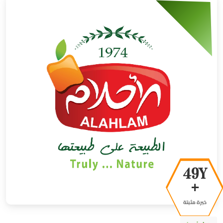
50Y
+
خبرة مثبتة