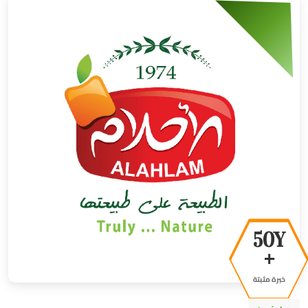
50Y
+
خبرة مثبتة