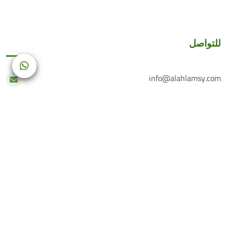
للتواصل
info@alahlamsy.com
عربين، ريف دمشق، سوريا
خدمة العملاء
+(963) 935 222 202
الرقم الأرضي
+(963) 114 076