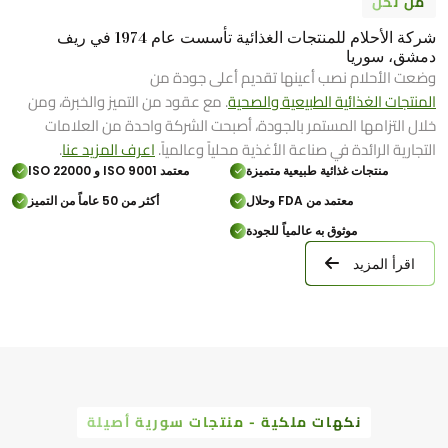
من نحن
شركة الأحلام للمنتجات الغذائية تأسست عام 1974 في ريف
دمشق، سوريا
وضعت الأحلام نصب أعينها تقديم أعلى جودة من
المنتجات الغذائية الطبيعية والصحية
. مع عقود من التميز والخبرة، ومن
خلال التزامها المستمر بالجودة، أصبحت الشركة واحدة من العلامات
التجارية الرائدة في صناعة الأغذية محلياً وعالمياً.
اعرف المزيد عنا
.
منتجات غذائية طبيعية متميزة
معتمد ISO 9001 و ISO 22000
معتمد من FDA وحلال
أكثر من 50 عاماً من التميز
موثوق به عالمياً للجودة
اقرأ المزيد
نكهات ملكية - منتجات سورية أصيلة