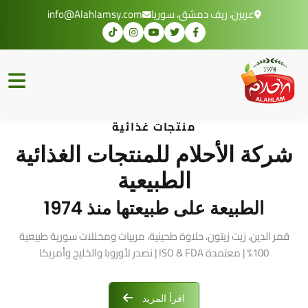
عربين، ريف دمشق، سوريا
info@Alahlamsy.com
منتجات غذائية
شركة الأحلام للمنتجات الغذائية
الطبيعية
الطبيعة على طبيعتها منذ 1974
قمر الدين، زيت زيتون، حلاوة طحينية، مربيات ومخللات سورية طبيعية
100% | معتمدة ISO & FDA | نصدر لأوروبا والخليج وأمريكا
اقرأ المزيد