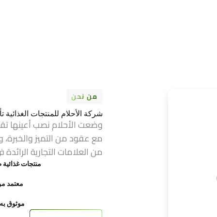
من نحن
شركة الأحلام للمنتجات الغذائية تأسست عام 1974 ف
وضعت الأحلام نصب أعينها تق
مع عقود من التميز والخبرة، و
من العلامات التجارية الرائدة ف
منتجات غذائية ط
معتمد من FDA وح
موثوق به ع