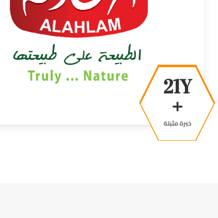
39Y
+
خبرة مثبتة