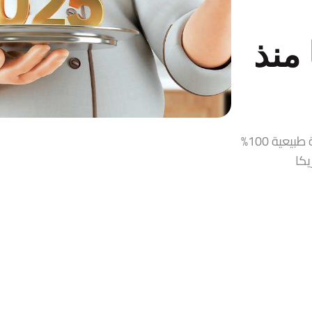
منذ
قمر الدين، زيت زيتون، حلاوة طحينية، مربيات ومخللات سورية طبيعية 100%