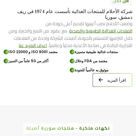
من نحن
شركة الأحلام للمنتجات الغذائية تأسست عام 1974 في ريف
دمشق، سوريا
وضعت الأحلام نصب أعينها تقديم أعلى جودة من
المنتجات الغذائية الطبيعية والصحية
. مع عقود من التميز والخبرة، ومن
خلال التزامها المستمر بالجودة، أصبحت الشركة واحدة من العلامات
التجارية الرائدة في صناعة الأغذية محلياً وعالمياً.
اعرف المزيد عنا
.
منتجات غذائية طبيعية متميزة
معتمد ISO 9001 و ISO 22000
معتمد من FDA وحلال
أكثر من 50 عاماً من التميز
موثوق به عالمياً للجودة
اقرأ المزيد
نكهات ملكية - منتجات سورية أصيلة