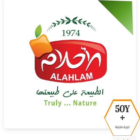
50Y
+
خبرة مثبتة