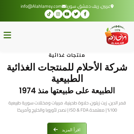
عربين، ريف دمشق، سوريا
info@Alahlamsy.com
منتجات غذائية
شركة الأحلام للمنتجات الغذائية
الطبيعية
الطبيعة على طبيعتها منذ 1974
قمر الدين، زيت زيتون، حلاوة طحينية، مربيات ومخللات سورية طبيعية
100% | معتمدة ISO & FDA | نصدر لأوروبا والخليج وأمريكا
اقرأ المزيد