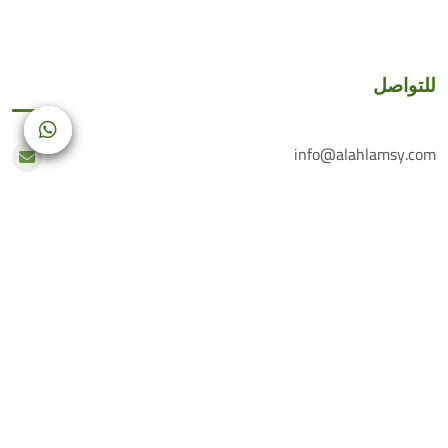
للتواصل
info@alahlamsy.com
عربين، ريف دمشق، سوريا
خدمة العملاء
+(963) 935 222 202
الرقم الأرضي
+(963) 114 076