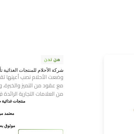
من نحن
شركة الأحلام للمنتجات الغذائية تأسست عام 1974 ف
وضعت الأحلام نصب أعينها تق
مع عقود من التميز والخبرة، و
من العلامات التجارية الرائدة ف
منتجات غذائية ط
معتمد من FDA وح
موثوق به ع