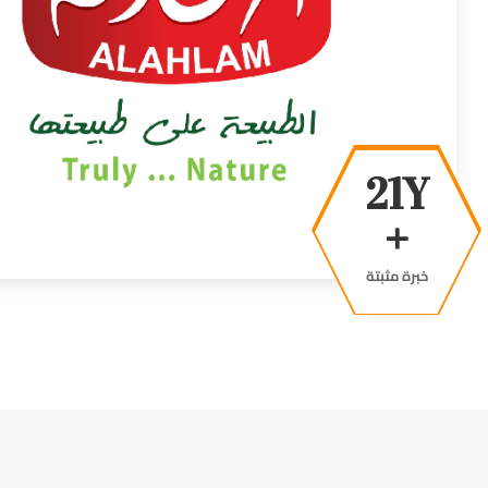
38Y
+
خبرة مثبتة