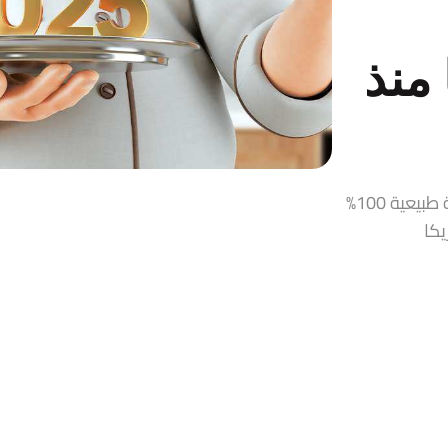
منذ
قمر الدين، زيت زيتون، حلاوة طحينية، مربيات ومخللات سورية طبيعية 100%