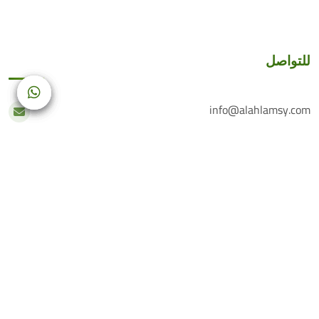
للتواصل
info@alahlamsy.com
عربين، ريف دمشق، سوريا
خدمة العملاء
+(963) 935 222 202
الرقم الأرضي
+(963) 114 076