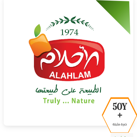
50Y
+
خبرة مثبتة