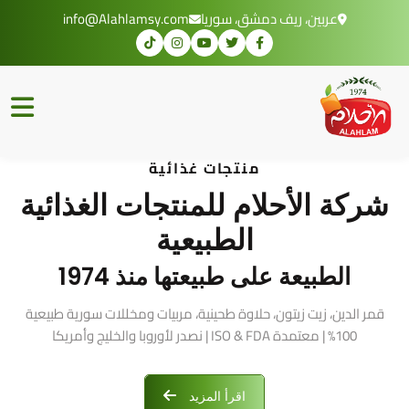
عربين، ريف دمشق، سوريا
info@Alahlamsy.com
منتجات غذائية
شركة الأحلام للمنتجات الغذائية
الطبيعية
الطبيعة على طبيعتها منذ 1974
قمر الدين، زيت زيتون، حلاوة طحينية، مربيات ومخللات سورية طبيعية
100% | معتمدة ISO & FDA | نصدر لأوروبا والخليج وأمريكا
اقرأ المزيد