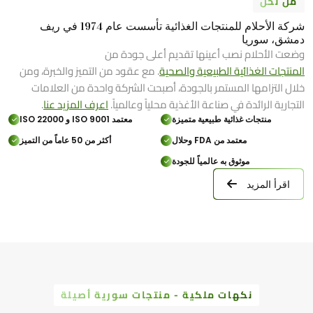
من نحن
شركة الأحلام للمنتجات الغذائية تأسست عام 1974 في ريف
دمشق، سوريا
وضعت الأحلام نصب أعينها تقديم أعلى جودة من
المنتجات الغذائية الطبيعية والصحية
. مع عقود من التميز والخبرة، ومن
خلال التزامها المستمر بالجودة، أصبحت الشركة واحدة من العلامات
التجارية الرائدة في صناعة الأغذية محلياً وعالمياً.
اعرف المزيد عنا
.
منتجات غذائية طبيعية متميزة
معتمد ISO 9001 و ISO 22000
معتمد من FDA وحلال
أكثر من 50 عاماً من التميز
موثوق به عالمياً للجودة
اقرأ المزيد
نكهات ملكية - منتجات سورية أصيلة