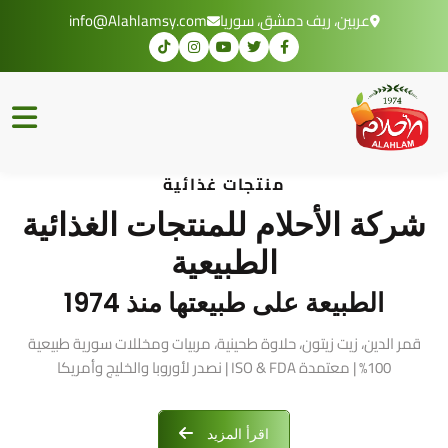
عربين، ريف دمشق، سوريا
info@Alahlamsy.com
منتجات غذائية
شركة الأحلام للمنتجات الغذائية
الطبيعية
الطبيعة على طبيعتها منذ 1974
قمر الدين، زيت زيتون، حلاوة طحينية، مربيات ومخللات سورية طبيعية
100% | معتمدة ISO & FDA | نصدر لأوروبا والخليج وأمريكا
اقرأ المزيد