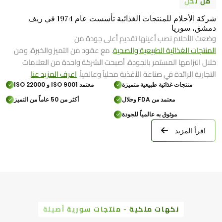
من نحن
شركة الأحلام للمنتجات الغذائية تأسست عام 1974 في ريف
دمشق، سوريا
وضعت الأحلام نصب أعينها تقديم أعلى جودة من
المنتجات الغذائية الطبيعية والصحية
. مع عقود من التميز والخبرة، ومن
خلال التزامها المستمر بالجودة، أصبحت الشركة واحدة من العلامات
التجارية الرائدة في صناعة الأغذية محلياً وعالمياً.
اعرف المزيد عنا
.
منتجات غذائية طبيعية متميزة
معتمد ISO 9001 و ISO 22000
معتمد من FDA وحلال
أكثر من 50 عاماً من التميز
موثوق به عالمياً للجودة
اقرأ المزيد
نكهات ملكية - منتجات سورية أصيلة