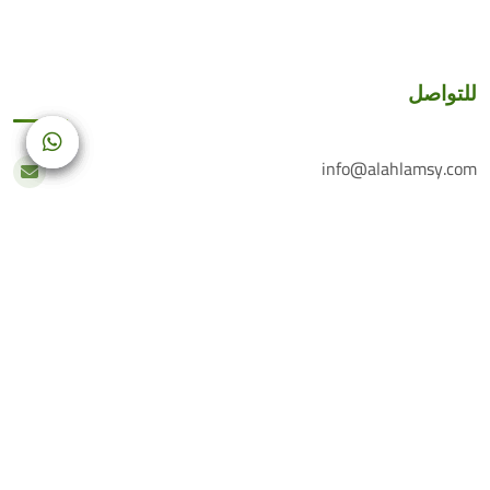
للتواصل
info@alahlamsy.com
عربين، ريف دمشق، سوريا
خدمة العملاء
+(963) 935 222 202
الرقم الأرضي
+(963) 114 076