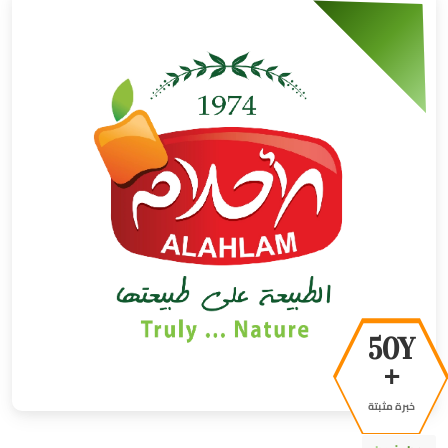
50Y
+
خبرة مثبتة