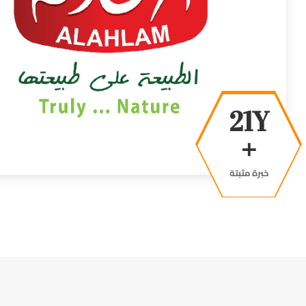
38Y
+
خبرة مثبتة