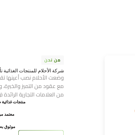
من نحن
شركة الأحلام للمنتجات الغذائية تأسست عام 1974 ف
وضعت الأحلام نصب أعينها تق
مع عقود من التميز والخبرة، و
من العلامات التجارية الرائدة ف
منتجات غذائية ط
معتمد من FDA وح
موثوق به ع