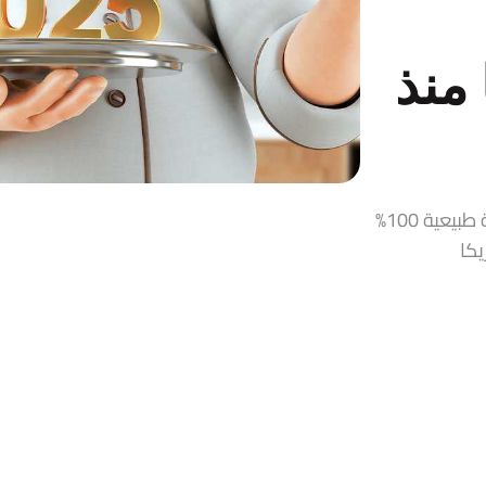
منذ
قمر الدين، زيت زيتون، حلاوة طحينية، مربيات ومخللات سورية طبيعية 100%