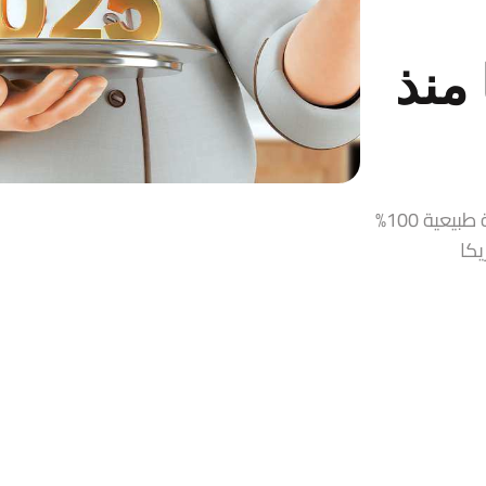
منذ
قمر الدين، زيت زيتون، حلاوة طحينية، مربيات ومخللات سورية طبيعية 100%