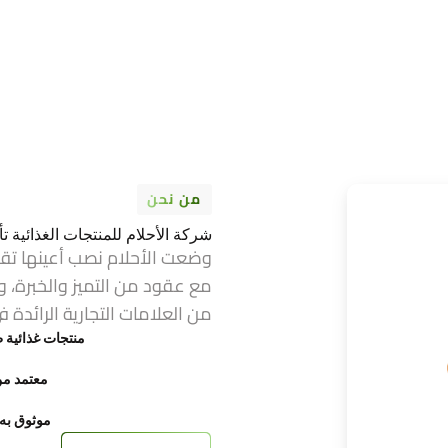
من نحن
شركة الأحلام للمنتجات الغذائية تأسست عام 1974 ف
وضعت الأحلام نصب أعينها تق
مع عقود من التميز والخبرة، و
من العلامات التجارية الرائدة ف
منتجات غذائية ط
معتمد من FDA وح
موثوق به ع