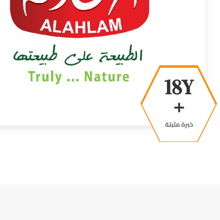
36Y
+
خبرة مثبتة