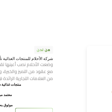
من نحن
شركة الأحلام للمنتجات الغذائية تأسست عام 1974 ف
وضعت الأحلام نصب أعينها تق
مع عقود من التميز والخبرة، و
من العلامات التجارية الرائدة ف
منتجات غذائية ط
معتمد من FDA وح
موثوق به ع