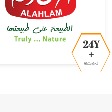
39Y
+
خبرة مثبتة