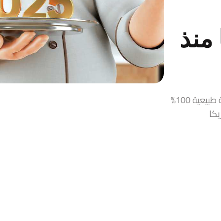
منذ
قمر الدين، زيت زيتون، حلاوة طحينية، مربيات ومخللات سورية طبيعية 100%