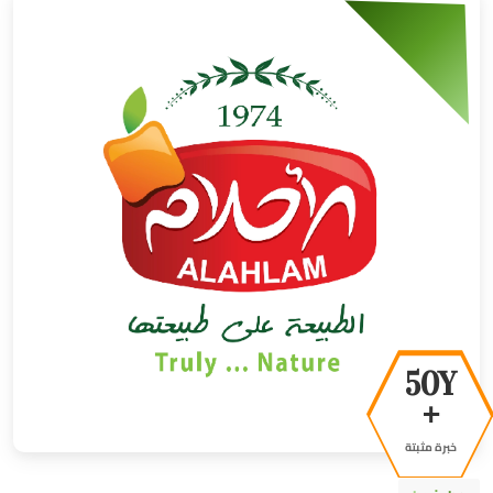
50Y
+
خبرة مثبتة