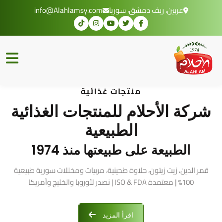
عربين، ريف دمشق، سوريا
info@Alahlamsy.com
منتجات غذائية
شركة الأحلام للمنتجات الغذائية
الطبيعية
الطبيعة على طبيعتها منذ 1974
قمر الدين، زيت زيتون، حلاوة طحينية، مربيات ومخللات سورية طبيعية
100% | معتمدة ISO & FDA | نصدر لأوروبا والخليج وأمريكا
اقرأ المزيد