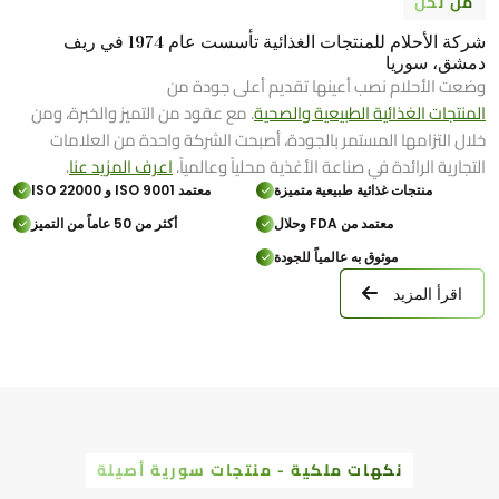
من نحن
شركة الأحلام للمنتجات الغذائية تأسست عام 1974 في ريف
دمشق، سوريا
وضعت الأحلام نصب أعينها تقديم أعلى جودة من
المنتجات الغذائية الطبيعية والصحية
. مع عقود من التميز والخبرة، ومن
خلال التزامها المستمر بالجودة، أصبحت الشركة واحدة من العلامات
التجارية الرائدة في صناعة الأغذية محلياً وعالمياً.
اعرف المزيد عنا
.
منتجات غذائية طبيعية متميزة
معتمد ISO 9001 و ISO 22000
معتمد من FDA وحلال
أكثر من 50 عاماً من التميز
موثوق به عالمياً للجودة
اقرأ المزيد
نكهات ملكية - منتجات سورية أصيلة