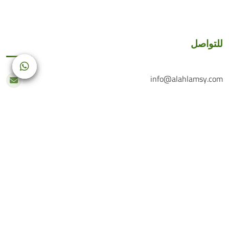
للتواصل
info@alahlamsy.com
عربين، ريف دمشق، سوريا
خدمة العملاء
+(963) 935 222 202
الرقم الأرضي
+(963) 114 076