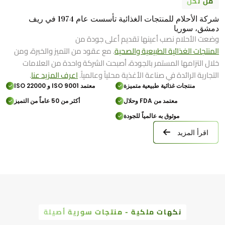
من نحن
شركة الأحلام للمنتجات الغذائية تأسست عام 1974 في ريف
دمشق، سوريا
وضعت الأحلام نصب أعينها تقديم أعلى جودة من
المنتجات الغذائية الطبيعية والصحية
. مع عقود من التميز والخبرة، ومن
خلال التزامها المستمر بالجودة، أصبحت الشركة واحدة من العلامات
التجارية الرائدة في صناعة الأغذية محلياً وعالمياً.
اعرف المزيد عنا
.
منتجات غذائية طبيعية متميزة
معتمد ISO 9001 و ISO 22000
معتمد من FDA وحلال
أكثر من 50 عاماً من التميز
موثوق به عالمياً للجودة
اقرأ المزيد
نكهات ملكية - منتجات سورية أصيلة