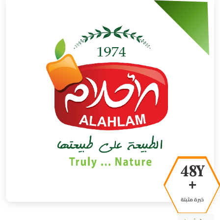
50Y
+
خبرة مثبتة