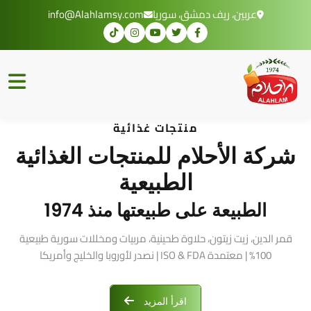
عربين، ريف دمشق، سوريا
info@Alahlamsy.com
منتجات غذائية
شركة الأحلام للمنتجات الغذائية
الطبيعية
الطبيعة على طبيعتها منذ 1974
قمر الدين، زيت زيتون، حلاوة طحينية، مربيات ومخللات سورية طبيعية
100% | معتمدة ISO & FDA | نصدر لأوروبا والخليج وأمريكا
اقرأ المزيد