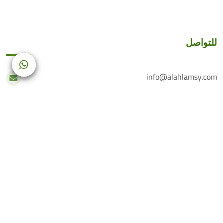
للتواصل
info@alahlamsy.com
عربين، ريف دمشق، سوريا
خدمة العملاء
+(963) 935 222 202
الرقم الأرضي
+(963) 114 076