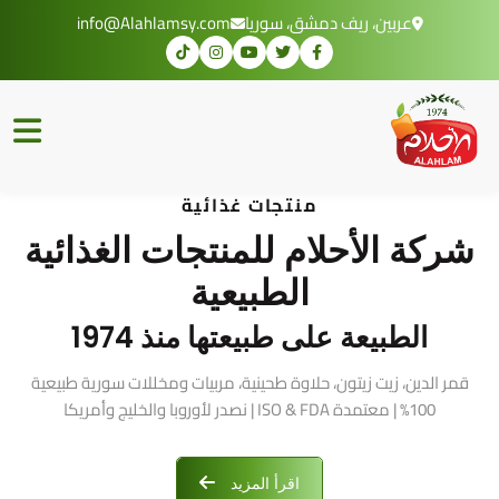
عربين، ريف دمشق، سوريا
info@Alahlamsy.com
منتجات غذائية
شركة الأحلام للمنتجات الغذائية
الطبيعية
الطبيعة على طبيعتها منذ 1974
قمر الدين، زيت زيتون، حلاوة طحينية، مربيات ومخللات سورية طبيعية
100% | معتمدة ISO & FDA | نصدر لأوروبا والخليج وأمريكا
اقرأ المزيد