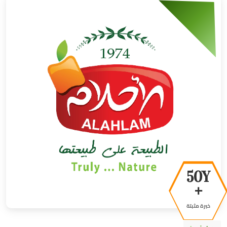
50Y
+
خبرة مثبتة