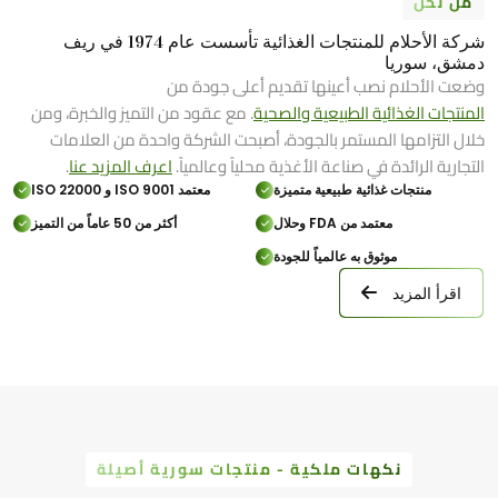
من نحن
شركة الأحلام للمنتجات الغذائية تأسست عام 1974 في ريف
دمشق، سوريا
وضعت الأحلام نصب أعينها تقديم أعلى جودة من
المنتجات الغذائية الطبيعية والصحية
. مع عقود من التميز والخبرة، ومن
خلال التزامها المستمر بالجودة، أصبحت الشركة واحدة من العلامات
التجارية الرائدة في صناعة الأغذية محلياً وعالمياً.
اعرف المزيد عنا
.
منتجات غذائية طبيعية متميزة
معتمد ISO 9001 و ISO 22000
معتمد من FDA وحلال
أكثر من 50 عاماً من التميز
موثوق به عالمياً للجودة
اقرأ المزيد
نكهات ملكية - منتجات سورية أصيلة