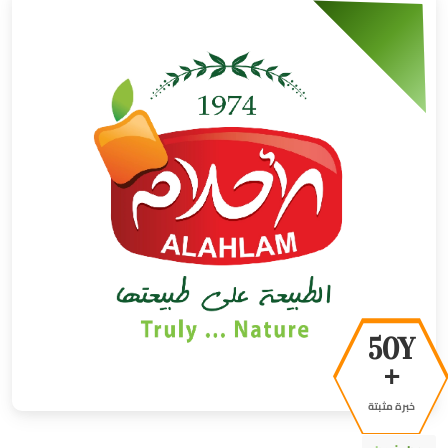
50Y
+
خبرة مثبتة