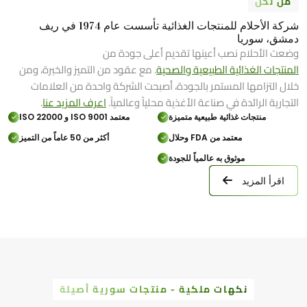
من نحن
شركة الأحلام للمنتجات الغذائية تأسست عام 1974 في ريف
دمشق، سوريا
وضعت الأحلام نصب أعينها تقديم أعلى جودة من
المنتجات الغذائية الطبيعية والصحية
. مع عقود من التميز والخبرة، ومن
خلال التزامها المستمر بالجودة، أصبحت الشركة واحدة من العلامات
التجارية الرائدة في صناعة الأغذية محلياً وعالمياً.
اعرف المزيد عنا
.
منتجات غذائية طبيعية متميزة
معتمد ISO 9001 و ISO 22000
معتمد من FDA وحلال
أكثر من 50 عاماً من التميز
موثوق به عالمياً للجودة
اقرأ المزيد
نكهات ملكية - منتجات سورية أصيلة