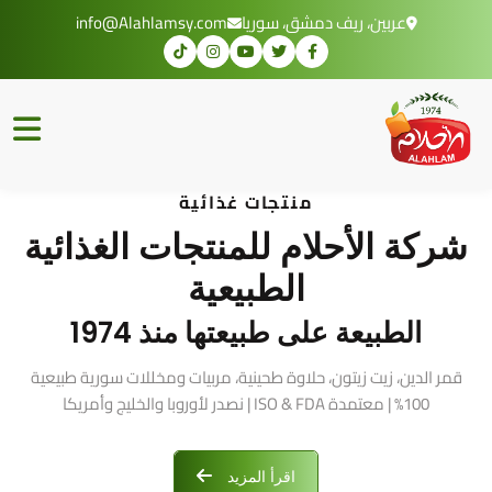
عربين، ريف دمشق، سوريا
info@Alahlamsy.com
منتجات غذائية
شركة الأحلام للمنتجات الغذائية
الطبيعية
الطبيعة على طبيعتها منذ 1974
قمر الدين، زيت زيتون، حلاوة طحينية، مربيات ومخللات سورية طبيعية
100% | معتمدة ISO & FDA | نصدر لأوروبا والخليج وأمريكا
اقرأ المزيد