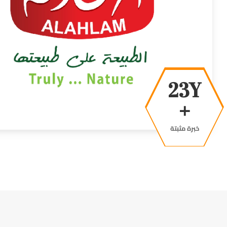
40Y
+
خبرة مثبتة