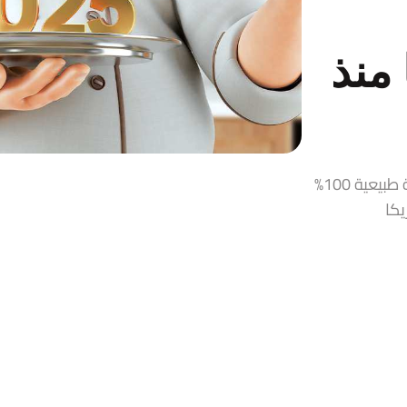
منذ
قمر الدين، زيت زيتون، حلاوة طحينية، مربيات ومخللات سورية طبيعية 100%