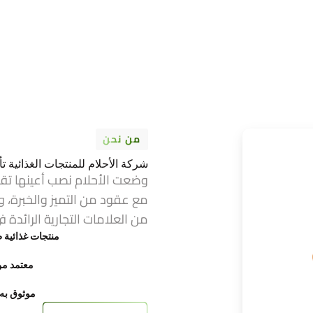
من نحن
شركة الأحلام للمنتجات الغذائية تأسست عام 1974 ف
وضعت الأحلام نصب أعينها تق
مع عقود من التميز والخبرة، و
من العلامات التجارية الرائدة ف
منتجات غذائية ط
معتمد من FDA وح
موثوق به ع