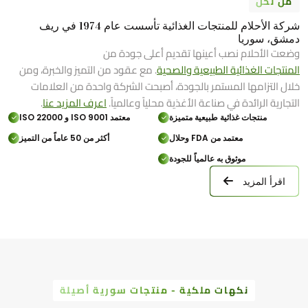
من نحن
شركة الأحلام للمنتجات الغذائية تأسست عام 1974 في ريف
دمشق، سوريا
وضعت الأحلام نصب أعينها تقديم أعلى جودة من
المنتجات الغذائية الطبيعية والصحية
. مع عقود من التميز والخبرة، ومن
خلال التزامها المستمر بالجودة، أصبحت الشركة واحدة من العلامات
التجارية الرائدة في صناعة الأغذية محلياً وعالمياً.
اعرف المزيد عنا
.
منتجات غذائية طبيعية متميزة
معتمد ISO 9001 و ISO 22000
معتمد من FDA وحلال
أكثر من 50 عاماً من التميز
موثوق به عالمياً للجودة
اقرأ المزيد
نكهات ملكية - منتجات سورية أصيلة