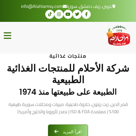
عربين، ريف دمشق، سوريا
info@Alahlamsy.com
منتجات غذائية
شركة الأحلام للمنتجات الغذائية
الطبيعية
الطبيعة على طبيعتها منذ 1974
قمر الدين، زيت زيتون، حلاوة طحينية، مربيات ومخللات سورية طبيعية
100% | معتمدة ISO & FDA | نصدر لأوروبا والخليج وأمريكا
اقرأ المزيد