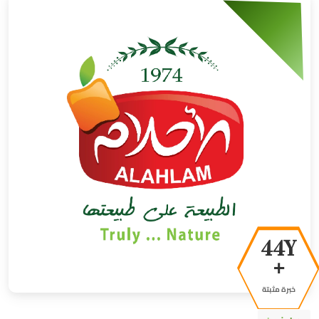
50Y
+
خبرة مثبتة