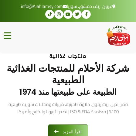
عربين، ريف دمشق، سوريا
info@Alahlamsy.com
منتجات غذائية
شركة الأحلام للمنتجات الغذائية
الطبيعية
الطبيعة على طبيعتها منذ 1974
قمر الدين، زيت زيتون، حلاوة طحينية، مربيات ومخللات سورية طبيعية
100% | معتمدة ISO & FDA | نصدر لأوروبا والخليج وأمريكا
اقرأ المزيد