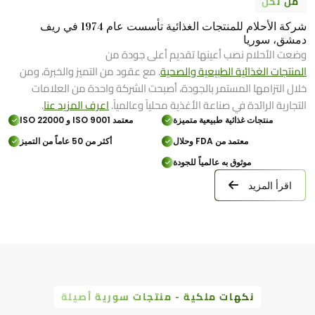
من نحن
شركة الأحلام للمنتجات الغذائية تأسست عام 1974 في ريف
دمشق، سوريا
وضعت الأحلام نصب أعينها تقديم أعلى جودة من
المنتجات الغذائية الطبيعية والصحية
. مع عقود من التميز والخبرة، ومن
خلال التزامها المستمر بالجودة، أصبحت الشركة واحدة من العلامات
التجارية الرائدة في صناعة الأغذية محلياً وعالمياً.
اعرف المزيد عنا
.
منتجات غذائية طبيعية متميزة
معتمد ISO 9001 و ISO 22000
معتمد من FDA وحلال
أكثر من 50 عاماً من التميز
موثوق به عالمياً للجودة
اقرأ المزيد
نكهات ملكية - منتجات سورية أصيلة