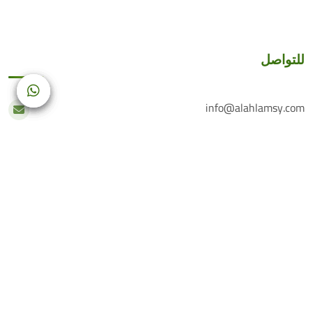
للتواصل
info@alahlamsy.com
عربين، ريف دمشق، سوريا
خدمة العملاء
+(963) 935 222 202
الرقم الأرضي
+(963) 114 076