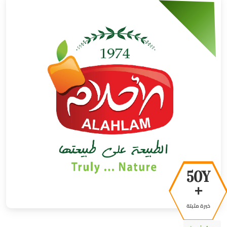
50Y
+
خبرة مثبتة