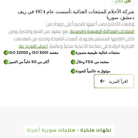
من نحن
شركة الأحلام للمنتجات الغذائية تأسست عام 1974 في ريف
دمشق، سوريا
وضعت الأحلام نصب أعينها تقديم أعلى جودة من
المنتجات الغذائية الطبيعية والصحية
. مع عقود من التميز والخبرة، ومن
خلال التزامها المستمر بالجودة، أصبحت الشركة واحدة من العلامات
التجارية الرائدة في صناعة الأغذية محلياً وعالمياً.
اعرف المزيد عنا
.
منتجات غذائية طبيعية متميزة
معتمد ISO 9001 و ISO 22000
معتمد من FDA وحلال
أكثر من 50 عاماً من التميز
موثوق به عالمياً للجودة
اقرأ المزيد
نكهات ملكية - منتجات سورية أصيلة