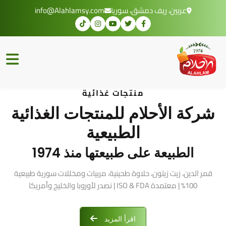
عربين، ريف دمشق، سوريا
info@Alahlamsy.com
منتجات غذائية
شركة الأحلام للمنتجات الغذائية
الطبيعية
الطبيعة على طبيعتها منذ 1974
قمر الدين، زيت زيتون، حلاوة طحينية، مربيات ومخللات سورية طبيعية
100% | معتمدة ISO & FDA | نصدر لأوروبا والخليج وأمريكا
اقرأ المزيد