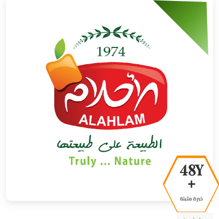
50Y
+
خبرة مثبتة