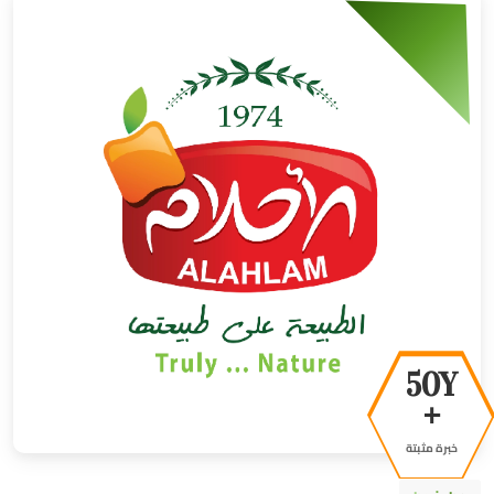
50Y
+
خبرة مثبتة