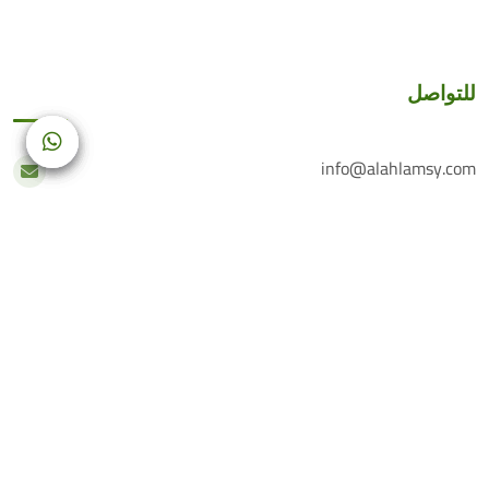
للتواصل
info@alahlamsy.com
عربين، ريف دمشق، سوريا
خدمة العملاء
+(963) 935 222 202
الرقم الأرضي
+(963) 114 076