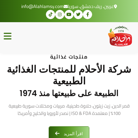
عربين، ريف دمشق، سوريا
info@Alahlamsy.com
منتجات غذائية
شركة الأحلام للمنتجات الغذائية
الطبيعية
الطبيعة على طبيعتها منذ 1974
قمر الدين، زيت زيتون، حلاوة طحينية، مربيات ومخللات سورية طبيعية
100% | معتمدة ISO & FDA | نصدر لأوروبا والخليج وأمريكا
اقرأ المزيد