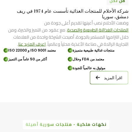
من نحن
شركة الأحلام للمنتجات الغذائية تأسست عام 1974 في ريف
دمشق، سوريا
وضعت الأحلام نصب أعينها تقديم أعلى جودة من
المنتجات الغذائية الطبيعية والصحية
. مع عقود من التميز والخبرة، ومن
خلال التزامها المستمر بالجودة، أصبحت الشركة واحدة من العلامات
التجارية الرائدة في صناعة الأغذية محلياً وعالمياً.
اعرف المزيد عنا
.
منتجات غذائية طبيعية متميزة
معتمد ISO 9001 و ISO 22000
معتمد من FDA وحلال
أكثر من 50 عاماً من التميز
موثوق به عالمياً للجودة
اقرأ المزيد
نكهات ملكية - منتجات سورية أصيلة