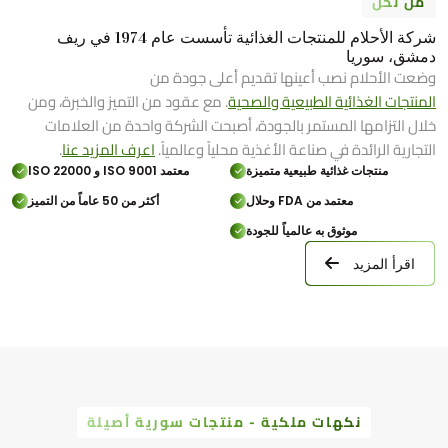
من نحن
شركة الأحلام للمنتجات الغذائية تأسست عام 1974 في ريف
دمشق، سوريا
وضعت الأحلام نصب أعينها تقديم أعلى جودة من
المنتجات الغذائية الطبيعية والصحية
. مع عقود من التميز والخبرة، ومن
خلال التزامها المستمر بالجودة، أصبحت الشركة واحدة من العلامات
التجارية الرائدة في صناعة الأغذية محلياً وعالمياً.
اعرف المزيد عنا
.
منتجات غذائية طبيعية متميزة
معتمد ISO 9001 و ISO 22000
معتمد من FDA وحلال
أكثر من 50 عاماً من التميز
موثوق به عالمياً للجودة
اقرأ المزيد
نكهات ملكية - منتجات سورية أصيلة