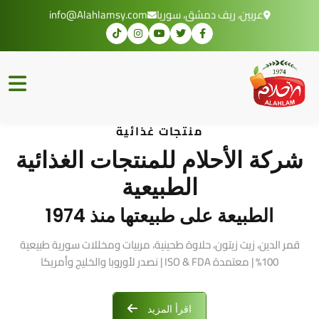
عربين، ريف دمشق، سوريا
info@Alahlamsy.com
منتجات غذائية
شركة الأحلام للمنتجات الغذائية
الطبيعية
الطبيعة على طبيعتها منذ 1974
قمر الدين، زيت زيتون، حلاوة طحينية، مربيات ومخللات سورية طبيعية
100% | معتمدة ISO & FDA | نصدر لأوروبا والخليج وأمريكا
اقرأ المزيد