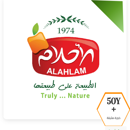
50Y
+
خبرة مثبتة