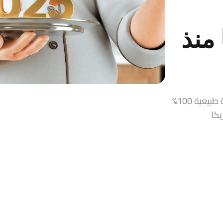
منذ
قمر الدين، زيت زيتون، حلاوة طحينية، مربيات ومخللات سورية طبيعية 100%