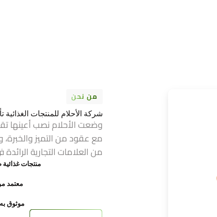
من نحن
شركة الأحلام للمنتجات الغذائية تأسست عام 1974 ف
وضعت الأحلام نصب أعينها تق
مع عقود من التميز والخبرة، و
من العلامات التجارية الرائدة ف
منتجات غذائية ط
معتمد من FDA وح
موثوق به ع