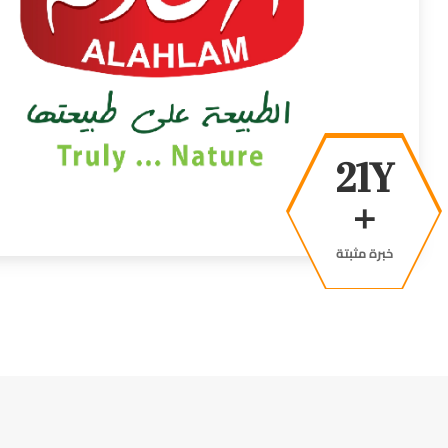
38Y
+
خبرة مثبتة