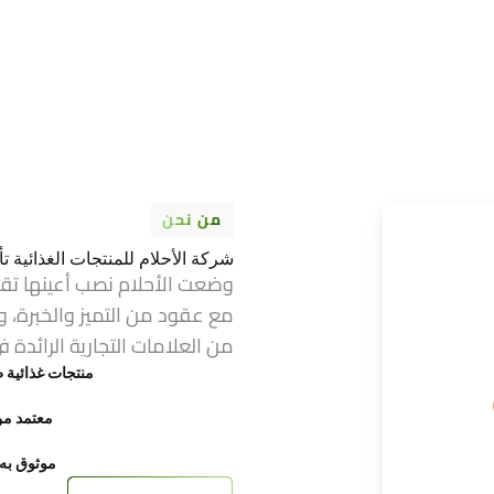
من نحن
شركة الأحلام للمنتجات الغذائية تأسست عام 1974 ف
وضعت الأحلام نصب أعينها تق
مع عقود من التميز والخبرة، و
من العلامات التجارية الرائدة ف
منتجات غذائية ط
معتمد من FDA وح
موثوق به ع