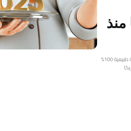
منذ
قمر الدين، زيت زيتون، حلاوة طحينية، مربيات ومخللات سورية طبيعية 100%