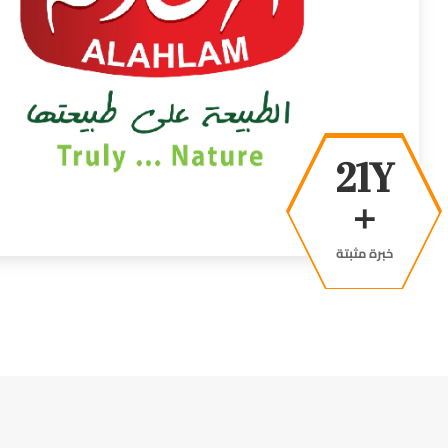
36Y
+
خبرة مثبتة