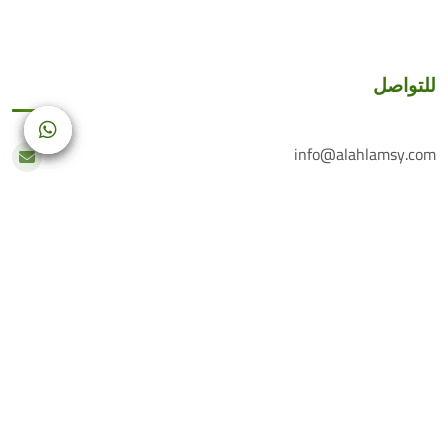
للتواصل
info@alahlamsy.com
عربين، ريف دمشق، سوريا
خدمة العملاء
+(963) 935 222 202
الرقم الأرضي
+(963) 114 076