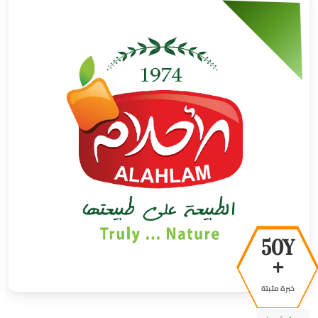
50Y
+
خبرة مثبتة