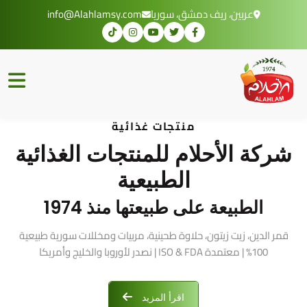
عربين، ريف دمشق، سوريا
info@Alahlamsy.com
منتجات غذائية
شركة الأحلام للمنتجات الغذائية
الطبيعية
الطبيعة على طبيعتها منذ 1974
قمر الدين، زيت زيتون، حلاوة طحينية، مربيات ومخللات سورية طبيعية
100% | معتمدة ISO & FDA | نصدر لأوروبا والخليج وأمريكا
اقرأ المزيد