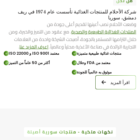
من نحن
شركة الأحلام للمنتجات الغذائية تأسست عام 1974 في ريف
دمشق، سوريا
وضعت الأحلام نصب أعينها تقديم أعلى جودة من
المنتجات الغذائية الطبيعية والصحية
. مع عقود من التميز والخبرة، ومن
خلال التزامها المستمر بالجودة، أصبحت الشركة واحدة من العلامات
التجارية الرائدة في صناعة الأغذية محلياً وعالمياً.
اعرف المزيد عنا
.
منتجات غذائية طبيعية متميزة
معتمد ISO 9001 و ISO 22000
معتمد من FDA وحلال
أكثر من 50 عاماً من التميز
موثوق به عالمياً للجودة
اقرأ المزيد
نكهات ملكية - منتجات سورية أصيلة