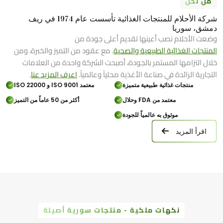
من نحن
شركة الأحلام للمنتجات الغذائية تأسست عام 1974 في ريف
دمشق، سوريا
وضعت الأحلام نصب أعينها تقديم أعلى جودة من
المنتجات الغذائية الطبيعية والصحية
. مع عقود من التميز والخبرة، ومن
خلال التزامها المستمر بالجودة، أصبحت الشركة واحدة من العلامات
التجارية الرائدة في صناعة الأغذية محلياً وعالمياً.
اعرف المزيد عنا
.
منتجات غذائية طبيعية متميزة
معتمد ISO 9001 و ISO 22000
معتمد من FDA وحلال
أكثر من 50 عاماً من التميز
موثوق به عالمياً للجودة
اقرأ المزيد
نكهات ملكية - منتجات سورية أصيلة