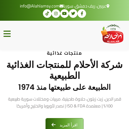
عربين، ريف دمشق، سوريا
info@Alahlamsy.com
منتجات غذائية
شركة الأحلام للمنتجات الغذائية
الطبيعية
الطبيعة على طبيعتها منذ 1974
قمر الدين، زيت زيتون، حلاوة طحينية، مربيات ومخللات سورية طبيعية
100% | معتمدة ISO & FDA | نصدر لأوروبا والخليج وأمريكا
اقرأ المزيد