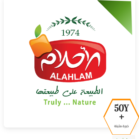
50Y
+
خبرة مثبتة