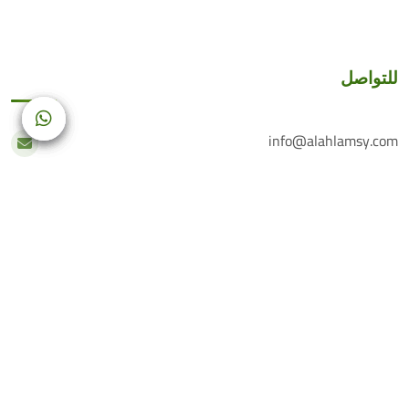
للتواصل
info@alahlamsy.com
عربين، ريف دمشق، سوريا
خدمة العملاء
+(963) 935 222 202
الرقم الأرضي
+(963) 114 076