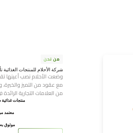
من نحن
شركة الأحلام للمنتجات الغذائية تأسست عام 1974 ف
وضعت الأحلام نصب أعينها تق
مع عقود من التميز والخبرة، و
من العلامات التجارية الرائدة ف
منتجات غذائية ط
معتمد من FDA وح
موثوق به ع