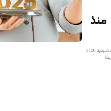
منذ
قمر الدين، زيت زيتون، حلاوة طحينية، مربيات ومخللات سورية طبيعية 100%