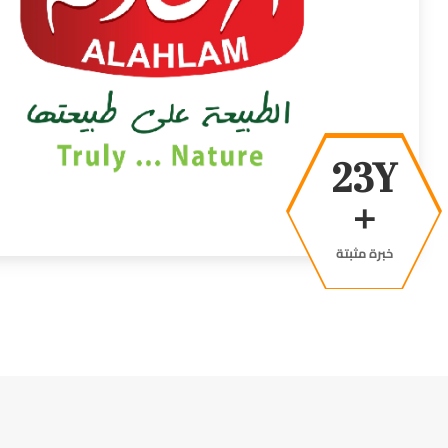
41Y
+
خبرة مثبتة