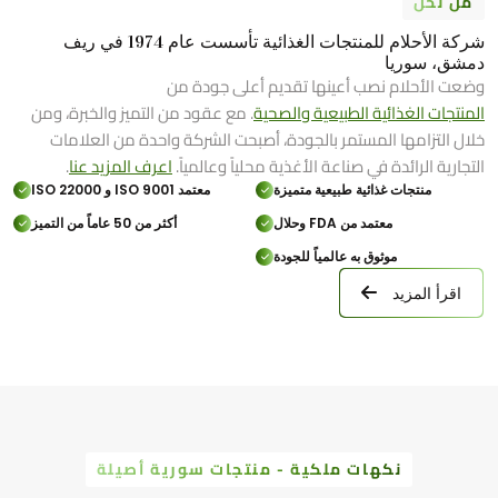
من نحن
شركة الأحلام للمنتجات الغذائية تأسست عام 1974 في ريف
دمشق، سوريا
وضعت الأحلام نصب أعينها تقديم أعلى جودة من
المنتجات الغذائية الطبيعية والصحية
. مع عقود من التميز والخبرة، ومن
خلال التزامها المستمر بالجودة، أصبحت الشركة واحدة من العلامات
التجارية الرائدة في صناعة الأغذية محلياً وعالمياً.
اعرف المزيد عنا
.
منتجات غذائية طبيعية متميزة
معتمد ISO 9001 و ISO 22000
معتمد من FDA وحلال
أكثر من 50 عاماً من التميز
موثوق به عالمياً للجودة
اقرأ المزيد
نكهات ملكية - منتجات سورية أصيلة