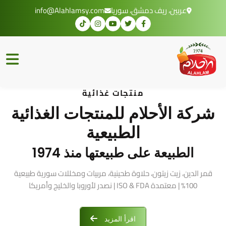
عربين، ريف دمشق، سوريا
info@Alahlamsy.com
منتجات غذائية
شركة الأحلام للمنتجات الغذائية
الطبيعية
الطبيعة على طبيعتها منذ 1974
قمر الدين، زيت زيتون، حلاوة طحينية، مربيات ومخللات سورية طبيعية
100% | معتمدة ISO & FDA | نصدر لأوروبا والخليج وأمريكا
اقرأ المزيد