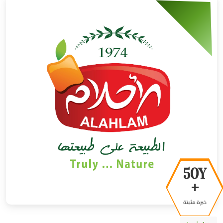
50Y
+
خبرة مثبتة