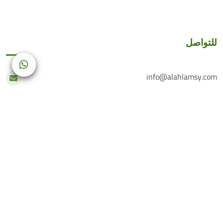
للتواصل
info@alahlamsy.com
عربين، ريف دمشق، سوريا
خدمة العملاء
+(963) 935 222 202
الرقم الأرضي
+(963) 114 076