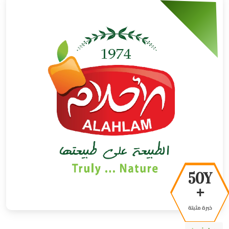
50Y
+
خبرة مثبتة