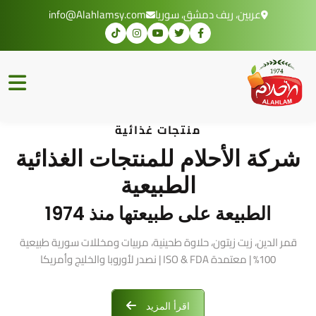
عربين، ريف دمشق، سوريا
info@Alahlamsy.com
منتجات غذائية
شركة الأحلام للمنتجات الغذائية
الطبيعية
الطبيعة على طبيعتها منذ 1974
قمر الدين، زيت زيتون، حلاوة طحينية، مربيات ومخللات سورية طبيعية
100% | معتمدة ISO & FDA | نصدر لأوروبا والخليج وأمريكا
اقرأ المزيد