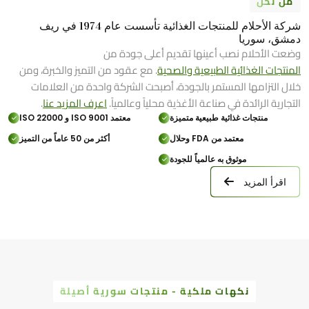
من نحن
شركة الأحلام للمنتجات الغذائية تأسست عام 1974 في ريف
دمشق، سوريا
وضعت الأحلام نصب أعينها تقديم أعلى جودة من
المنتجات الغذائية الطبيعية والصحية
. مع عقود من التميز والخبرة، ومن
خلال التزامها المستمر بالجودة، أصبحت الشركة واحدة من العلامات
التجارية الرائدة في صناعة الأغذية محلياً وعالمياً.
اعرف المزيد عنا
.
منتجات غذائية طبيعية متميزة
معتمد ISO 9001 و ISO 22000
معتمد من FDA وحلال
أكثر من 50 عاماً من التميز
موثوق به عالمياً للجودة
اقرأ المزيد
نكهات ملكية - منتجات سورية أصيلة