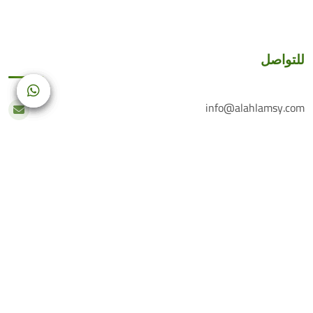
للتواصل
info@alahlamsy.com
عربين، ريف دمشق، سوريا
خدمة العملاء
+(963) 935 222 202
الرقم الأرضي
+(963) 114 076