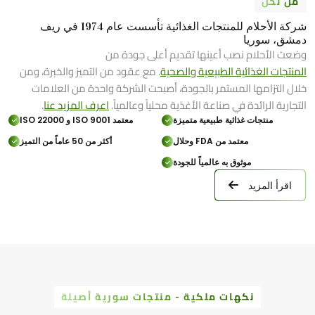
من نحن
شركة الأحلام للمنتجات الغذائية تأسست عام 1974 في ريف
دمشق، سوريا
وضعت الأحلام نصب أعينها تقديم أعلى جودة من
المنتجات الغذائية الطبيعية والصحية
. مع عقود من التميز والخبرة، ومن
خلال التزامها المستمر بالجودة، أصبحت الشركة واحدة من العلامات
التجارية الرائدة في صناعة الأغذية محلياً وعالمياً.
اعرف المزيد عنا
.
منتجات غذائية طبيعية متميزة
معتمد ISO 9001 و ISO 22000
معتمد من FDA وحلال
أكثر من 50 عاماً من التميز
موثوق به عالمياً للجودة
اقرأ المزيد
نكهات ملكية - منتجات سورية أصيلة