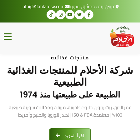
عربين، ريف دمشق، سوريا
info@Alahlamsy.com
منتجات غذائية
شركة الأحلام للمنتجات الغذائية
الطبيعية
الطبيعة على طبيعتها منذ 1974
قمر الدين، زيت زيتون، حلاوة طحينية، مربيات ومخللات سورية طبيعية
100% | معتمدة ISO & FDA | نصدر لأوروبا والخليج وأمريكا
اقرأ المزيد