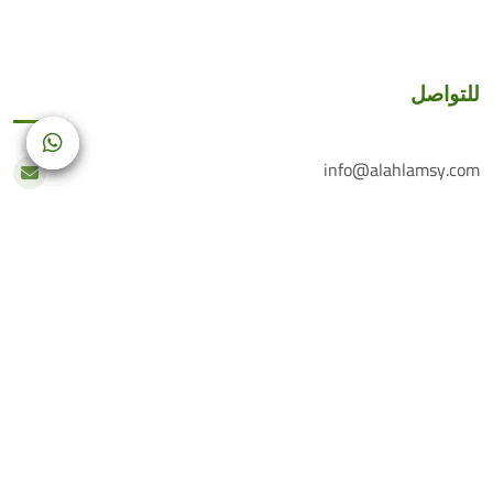
للتواصل
info@alahlamsy.com
عربين، ريف دمشق، سوريا
خدمة العملاء
+(963) 935 222 202
الرقم الأرضي
+(963) 114 076