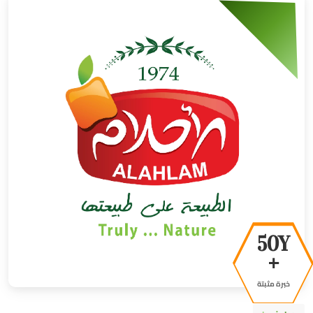
50Y
+
خبرة مثبتة