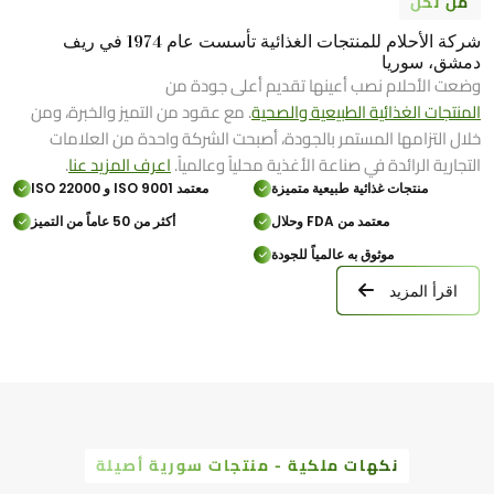
من نحن
شركة الأحلام للمنتجات الغذائية تأسست عام 1974 في ريف
دمشق، سوريا
وضعت الأحلام نصب أعينها تقديم أعلى جودة من
المنتجات الغذائية الطبيعية والصحية
. مع عقود من التميز والخبرة، ومن
خلال التزامها المستمر بالجودة، أصبحت الشركة واحدة من العلامات
التجارية الرائدة في صناعة الأغذية محلياً وعالمياً.
اعرف المزيد عنا
.
منتجات غذائية طبيعية متميزة
معتمد ISO 9001 و ISO 22000
معتمد من FDA وحلال
أكثر من 50 عاماً من التميز
موثوق به عالمياً للجودة
اقرأ المزيد
نكهات ملكية - منتجات سورية أصيلة