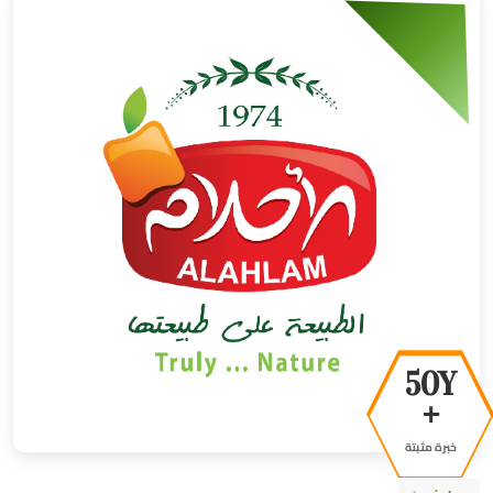
50Y
+
خبرة مثبتة