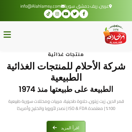
عربين، ريف دمشق، سوريا
info@Alahlamsy.com
منتجات غذائية
شركة الأحلام للمنتجات الغذائية
الطبيعية
الطبيعة على طبيعتها منذ 1974
قمر الدين، زيت زيتون، حلاوة طحينية، مربيات ومخللات سورية طبيعية
100% | معتمدة ISO & FDA | نصدر لأوروبا والخليج وأمريكا
اقرأ المزيد