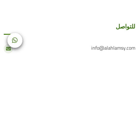
للتواصل
info@alahlamsy.com
عربين، ريف دمشق، سوريا
خدمة العملاء
+(963) 935 222 202
الرقم الأرضي
+(963) 114 076