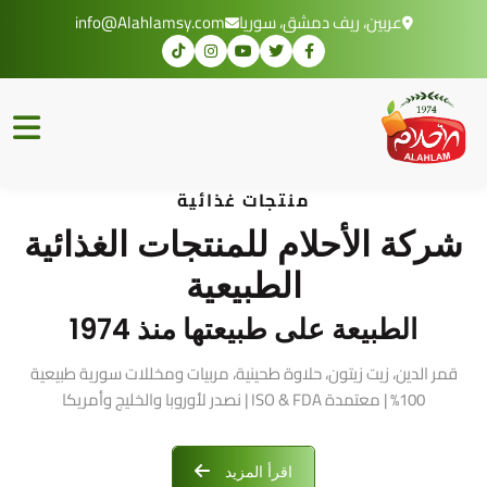
عربين، ريف دمشق، سوريا
info@Alahlamsy.com
منتجات غذائية
شركة الأحلام للمنتجات الغذائية
الطبيعية
الطبيعة على طبيعتها منذ 1974
قمر الدين، زيت زيتون، حلاوة طحينية، مربيات ومخللات سورية طبيعية
100% | معتمدة ISO & FDA | نصدر لأوروبا والخليج وأمريكا
اقرأ المزيد