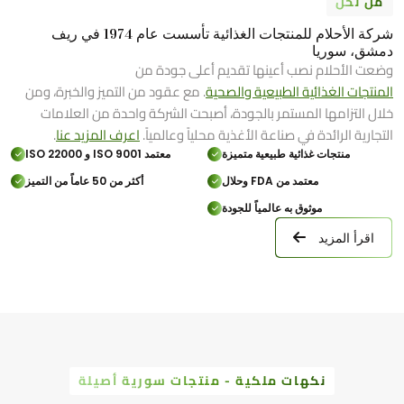
من نحن
شركة الأحلام للمنتجات الغذائية تأسست عام 1974 في ريف
دمشق، سوريا
وضعت الأحلام نصب أعينها تقديم أعلى جودة من
المنتجات الغذائية الطبيعية والصحية
. مع عقود من التميز والخبرة، ومن
خلال التزامها المستمر بالجودة، أصبحت الشركة واحدة من العلامات
التجارية الرائدة في صناعة الأغذية محلياً وعالمياً.
اعرف المزيد عنا
.
منتجات غذائية طبيعية متميزة
معتمد ISO 9001 و ISO 22000
معتمد من FDA وحلال
أكثر من 50 عاماً من التميز
موثوق به عالمياً للجودة
اقرأ المزيد
نكهات ملكية - منتجات سورية أصيلة