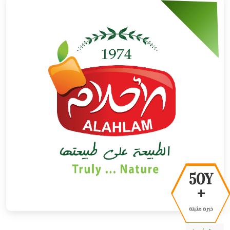
50Y
+
خبرة مثبتة