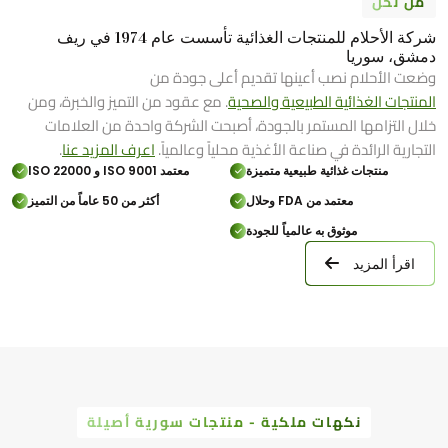
من نحن
شركة الأحلام للمنتجات الغذائية تأسست عام 1974 في ريف
دمشق، سوريا
وضعت الأحلام نصب أعينها تقديم أعلى جودة من
المنتجات الغذائية الطبيعية والصحية
. مع عقود من التميز والخبرة، ومن
خلال التزامها المستمر بالجودة، أصبحت الشركة واحدة من العلامات
التجارية الرائدة في صناعة الأغذية محلياً وعالمياً.
اعرف المزيد عنا
.
منتجات غذائية طبيعية متميزة
معتمد ISO 9001 و ISO 22000
معتمد من FDA وحلال
أكثر من 50 عاماً من التميز
موثوق به عالمياً للجودة
اقرأ المزيد
نكهات ملكية - منتجات سورية أصيلة