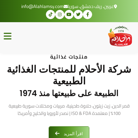
عربين، ريف دمشق، سوريا
info@Alahlamsy.com
منتجات غذائية
شركة الأحلام للمنتجات الغذائية
الطبيعية
الطبيعة على طبيعتها منذ 1974
قمر الدين، زيت زيتون، حلاوة طحينية، مربيات ومخللات سورية طبيعية
100% | معتمدة ISO & FDA | نصدر لأوروبا والخليج وأمريكا
اقرأ المزيد