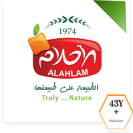
50Y
+
خبرة مثبتة