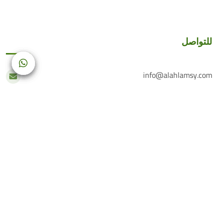
للتواصل
info@alahlamsy.com
عربين، ريف دمشق، سوريا
خدمة العملاء
+(963) 935 222 202
الرقم الأرضي
+(963) 114 076