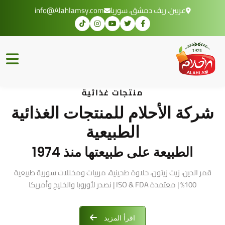
عربين، ريف دمشق، سوريا
info@Alahlamsy.com
منتجات غذائية
شركة الأحلام للمنتجات الغذائية
الطبيعية
الطبيعة على طبيعتها منذ 1974
قمر الدين، زيت زيتون، حلاوة طحينية، مربيات ومخللات سورية طبيعية
100% | معتمدة ISO & FDA | نصدر لأوروبا والخليج وأمريكا
اقرأ المزيد