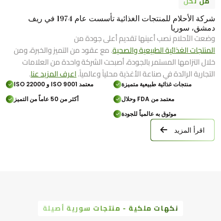
من نحن
شركة الأحلام للمنتجات الغذائية تأسست عام 1974 في ريف
دمشق، سوريا
وضعت الأحلام نصب أعينها تقديم أعلى جودة من
المنتجات الغذائية الطبيعية والصحية
. مع عقود من التميز والخبرة، ومن
خلال التزامها المستمر بالجودة، أصبحت الشركة واحدة من العلامات
التجارية الرائدة في صناعة الأغذية محلياً وعالمياً.
اعرف المزيد عنا
.
منتجات غذائية طبيعية متميزة
معتمد ISO 9001 و ISO 22000
معتمد من FDA وحلال
أكثر من 50 عاماً من التميز
موثوق به عالمياً للجودة
اقرأ المزيد
نكهات ملكية - منتجات سورية أصيلة