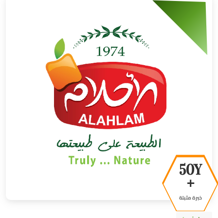
50Y
+
خبرة مثبتة