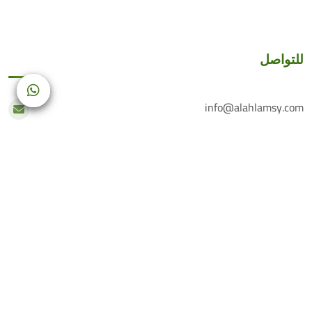
للتواصل
info@alahlamsy.com
عربين، ريف دمشق، سوريا
خدمة العملاء
+(963) 935 222 202
الرقم الأرضي
+(963) 114 076