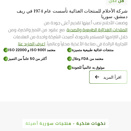
من نحن
شركة الأحلام للمنتجات الغذائية تأسست عام 1974 في ريف
دمشق، سوريا
وضعت الأحلام نصب أعينها تقديم أعلى جودة من
المنتجات الغذائية الطبيعية والصحية
. مع عقود من التميز والخبرة، ومن
خلال التزامها المستمر بالجودة، أصبحت الشركة واحدة من العلامات
التجارية الرائدة في صناعة الأغذية محلياً وعالمياً.
اعرف المزيد عنا
.
منتجات غذائية طبيعية متميزة
معتمد ISO 9001 و ISO 22000
معتمد من FDA وحلال
أكثر من 50 عاماً من التميز
موثوق به عالمياً للجودة
اقرأ المزيد
نكهات ملكية - منتجات سورية أصيلة