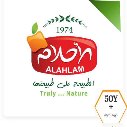
50Y
+
خبرة مثبتة