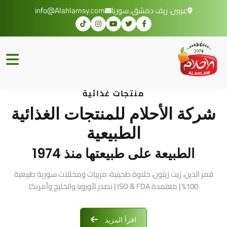
عربين، ريف دمشق، سوريا
info@Alahlamsy.com
منتجات غذائية
شركة الأحلام للمنتجات الغذائية
الطبيعية
الطبيعة على طبيعتها منذ 1974
قمر الدين، زيت زيتون، حلاوة طحينية، مربيات ومخللات سورية طبيعية
100% | معتمدة ISO & FDA | نصدر لأوروبا والخليج وأمريكا
اقرأ المزيد