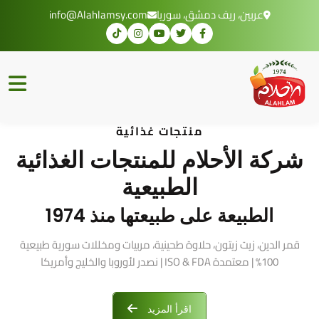
عربين، ريف دمشق، سوريا
info@Alahlamsy.com
منتجات غذائية
شركة الأحلام للمنتجات الغذائية
الطبيعية
الطبيعة على طبيعتها منذ 1974
قمر الدين، زيت زيتون، حلاوة طحينية، مربيات ومخللات سورية طبيعية
100% | معتمدة ISO & FDA | نصدر لأوروبا والخليج وأمريكا
اقرأ المزيد