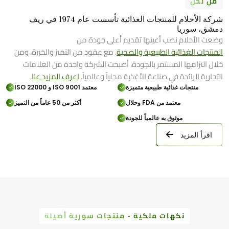
من نحن
شركة الأحلام للمنتجات الغذائية تأسست عام 1974 في ريف
دمشق، سوريا
وضعت الأحلام نصب أعينها تقديم أعلى جودة من
المنتجات الغذائية الطبيعية والصحية
. مع عقود من التميز والخبرة، ومن
خلال التزامها المستمر بالجودة، أصبحت الشركة واحدة من العلامات
التجارية الرائدة في صناعة الأغذية محلياً وعالمياً.
اعرف المزيد عنا
.
منتجات غذائية طبيعية متميزة
معتمد ISO 9001 و ISO 22000
معتمد من FDA وحلال
أكثر من 50 عاماً من التميز
موثوق به عالمياً للجودة
اقرأ المزيد
نكهات ملكية - منتجات سورية أصيلة