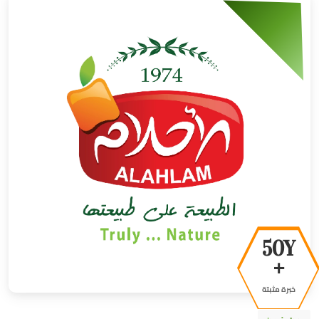
50Y
+
خبرة مثبتة