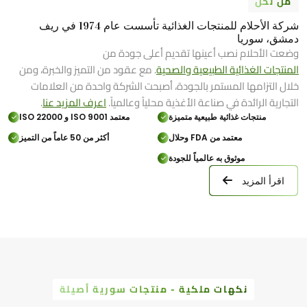
من نحن
شركة الأحلام للمنتجات الغذائية تأسست عام 1974 في ريف
دمشق، سوريا
وضعت الأحلام نصب أعينها تقديم أعلى جودة من
المنتجات الغذائية الطبيعية والصحية
. مع عقود من التميز والخبرة، ومن
خلال التزامها المستمر بالجودة، أصبحت الشركة واحدة من العلامات
التجارية الرائدة في صناعة الأغذية محلياً وعالمياً.
اعرف المزيد عنا
.
منتجات غذائية طبيعية متميزة
معتمد ISO 9001 و ISO 22000
معتمد من FDA وحلال
أكثر من 50 عاماً من التميز
موثوق به عالمياً للجودة
اقرأ المزيد
نكهات ملكية - منتجات سورية أصيلة