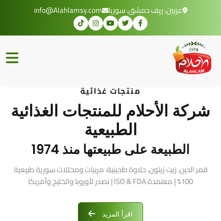
عربين، ريف دمشق، سوريا
info@Alahlamsy.com
منتجات غذائية
شركة الأحلام للمنتجات الغذائية
الطبيعية
الطبيعة على طبيعتها منذ 1974
قمر الدين، زيت زيتون، حلاوة طحينية، مربيات ومخللات سورية طبيعية
100% | معتمدة ISO & FDA | نصدر لأوروبا والخليج وأمريكا
اقرأ المزيد