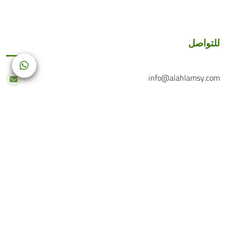
للتواصل
info@alahlamsy.com
عربين، ريف دمشق، سوريا
خدمة العملاء
+(963) 935 222 202
الرقم الأرضي
+(963) 114 076