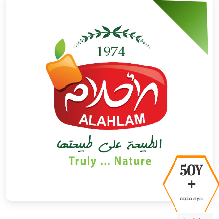
50Y
+
خبرة مثبتة