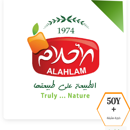
50Y
+
خبرة مثبتة