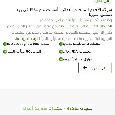
من نحن
شركة الأحلام للمنتجات الغذائية تأسست عام 1974 في ريف
دمشق، سوريا
وضعت الأحلام نصب أعينها تقديم أعلى جودة من
المنتجات الغذائية الطبيعية والصحية
. مع عقود من التميز والخبرة، ومن
خلال التزامها المستمر بالجودة، أصبحت الشركة واحدة من العلامات
التجارية الرائدة في صناعة الأغذية محلياً وعالمياً.
اعرف المزيد عنا
.
منتجات غذائية طبيعية متميزة
معتمد ISO 9001 و ISO 22000
معتمد من FDA وحلال
أكثر من 50 عاماً من التميز
موثوق به عالمياً للجودة
اقرأ المزيد
نكهات ملكية - منتجات سورية أصيلة