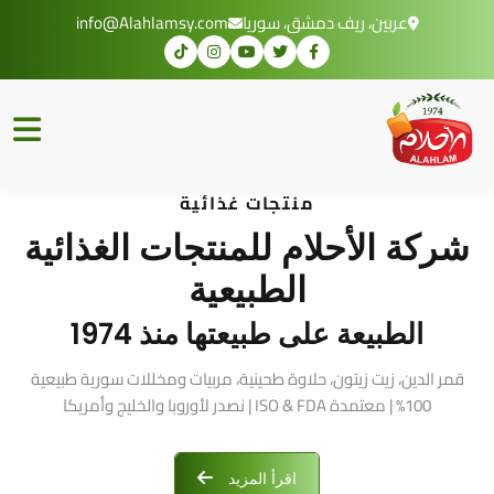
عربين، ريف دمشق، سوريا
info@Alahlamsy.com
منتجات غذائية
شركة الأحلام للمنتجات الغذائية
الطبيعية
الطبيعة على طبيعتها منذ 1974
قمر الدين، زيت زيتون، حلاوة طحينية، مربيات ومخللات سورية طبيعية
100% | معتمدة ISO & FDA | نصدر لأوروبا والخليج وأمريكا
اقرأ المزيد