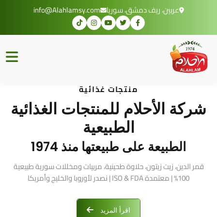
عربين، ريف دمشق، سوريا
info@Alahlamsy.com
منتجات غذائية
شركة الأحلام للمنتجات الغذائية
الطبيعية
الطبيعة على طبيعتها منذ 1974
قمر الدين، زيت زيتون، حلاوة طحينية، مربيات ومخللات سورية طبيعية
100% | معتمدة ISO & FDA | نصدر لأوروبا والخليج وأمريكا
اقرأ المزيد