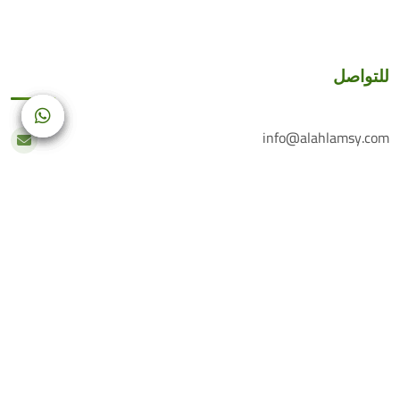
للتواصل
info@alahlamsy.com
عربين، ريف دمشق، سوريا
خدمة العملاء
+(963) 935 222 202
الرقم الأرضي
+(963) 114 076