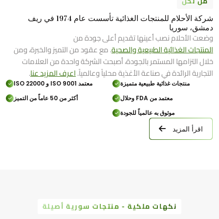
من نحن
شركة الأحلام للمنتجات الغذائية تأسست عام 1974 في ريف
دمشق، سوريا
وضعت الأحلام نصب أعينها تقديم أعلى جودة من
المنتجات الغذائية الطبيعية والصحية
. مع عقود من التميز والخبرة، ومن
خلال التزامها المستمر بالجودة، أصبحت الشركة واحدة من العلامات
التجارية الرائدة في صناعة الأغذية محلياً وعالمياً.
اعرف المزيد عنا
.
منتجات غذائية طبيعية متميزة
معتمد ISO 9001 و ISO 22000
معتمد من FDA وحلال
أكثر من 50 عاماً من التميز
موثوق به عالمياً للجودة
اقرأ المزيد
نكهات ملكية - منتجات سورية أصيلة