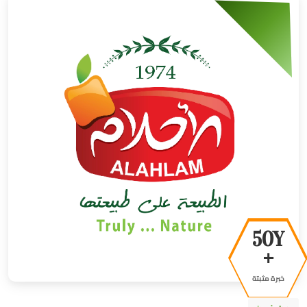
50Y
+
خبرة مثبتة